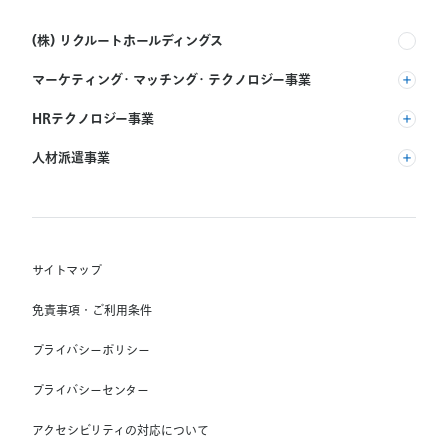
(株) リクルートホールディングス
マーケティング・マッチング・テクノロジー事業
(株) リクルート
HRテクノロジー事業
(株) インディードリクルートパートナーズ
人材派遣事業
(株) インディードリクルートテクノロジーズ
RGF Staffing B.V.
Indeed, Inc.
(株) リクルートスタッフィング
RGF OHR USA, INC.
(株) スタッフサービス・ホールディングス
サイトマップ
RGF Staffing France SAS
免責事項・ご利用条件
RGF Staffing Germany GmbH
プライバシーポリシー
RGF Staffing the Netherlands B.V.
プライバシーセンター
Unique NV
アクセシビリティの対応について
Staffmark Group, LLC