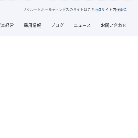
リ
ク
ル
ー
ト
ホ
ー
ル
デ
ィ
ン
グ
ス
の
サ
イ
ト
は
こ
ち
ら
サ
イ
ト
内
検
索
新
サ
規
イ
資本経営
採用情報
ブログ
ニュース
お問い合わせ
タ
ト
ブ
内
で
検
開
索
く
リ
ク
ル
ー
ト
ホ
ー
ル
デ
ィ
ン
グ