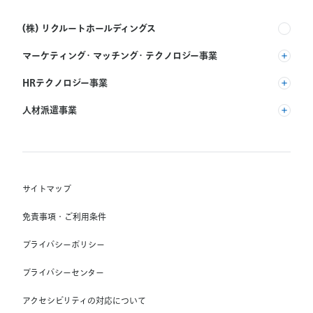
(株) リクルートホールディングス
マーケティング・マッチング・テクノロジー事業
(株) リクルート
HRテクノロジー事業
(株) インディードリクルートパートナーズ
人材派遣事業
(株) インディードリクルートテクノロジーズ
RGF Staffing B.V.
Indeed, Inc.
(株) リクルートスタッフィング
RGF OHR USA, INC.
(株) スタッフサービス・ホールディングス
サイトマップ
RGF Staffing France SAS
免責事項・ご利用条件
RGF Staffing Germany GmbH
プライバシーポリシー
RGF Staffing the Netherlands B.V.
プライバシーセンター
Unique NV
アクセシビリティの対応について
Staffmark Group, LLC