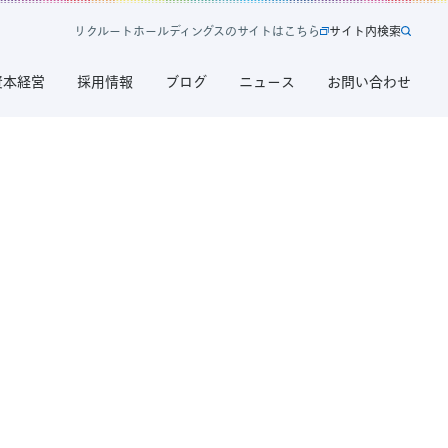
リ
ク
ル
ー
ト
ホ
ー
ル
デ
ィ
ン
グ
ス
の
サ
イ
ト
は
こ
ち
ら
サ
イ
ト
内
検
索
新
サ
規
イ
資本経営
採用情報
ブログ
ニュース
お問い合わせ
タ
ト
ブ
内
で
検
開
索
く
リ
ク
ル
ー
ト
ホ
ー
ル
デ
ィ
ン
グ