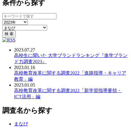
条件から探す
キ
ー
年
カ
ワ
で
テ
ー
絞
検 索
ゴ
ド
り
リ
検
込
2023.07.27
で
索
み
PDF：
高校生に聞いた 大学ブランドランキング『進学ブラン
絞
ド力調査2023』
り
2023.01.16
込
PDF：
高校教育改革に関する調査2022「進路指導・キャリア
み
教育」編
2023.01.05
PDF：
高校教育改革に関する調査2022「新学習指導要領・
ICT活用」編
調査名から探す
まなび