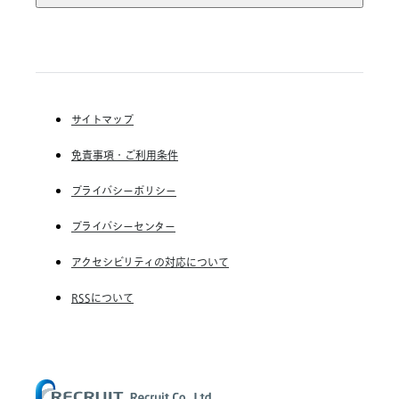
Indeed, Inc.
RGF Staffing B.V.
RGF OHR USA, INC.
(株) リクルートスタッフィング
(株) スタッフサービス・ホールディングス
サイトマップ
RGF Staffing France SAS
免責事項・ご利用条件
RGF Staffing Germany GmbH
RGF Staffing the Netherlands B.V.
プライバシーポリシー
Unique NV
プライバシーセンター
Staffmark Group, LLC
アクセシビリティの対応について
The CSI Companies, Inc.
RSSについて
Chandler Macleod Group Limited
Peoplebank Hong Kong