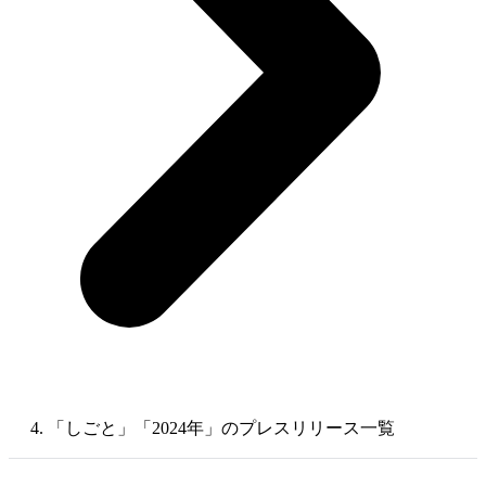
「しごと」「2024年」のプレスリリース一覧