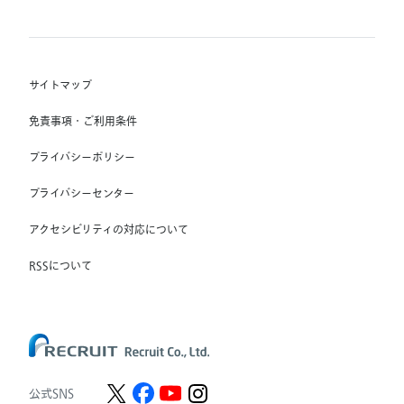
(株) インディードリクルートテクノロジーズ
RGF Staffing B.V.
Indeed, Inc.
(株) リクルートスタッフィング
RGF OHR USA, INC.
(株) スタッフサービス・ホールディングス
サイトマップ
RGF Staffing France SAS
免責事項・ご利用条件
RGF Staffing Germany GmbH
プライバシーポリシー
RGF Staffing the Netherlands B.V.
プライバシーセンター
Unique NV
アクセシビリティの対応について
Staffmark Group, LLC
The CSI Companies, Inc.
RSSについて
Chandler Macleod Group Limited
Peoplebank Hong Kong
公式SNS