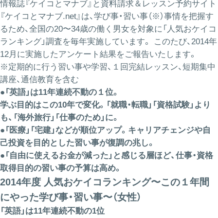
情報誌『ケイコとマナブ』と資料請求＆レッスン予約サイト
『
ケイコとマナブ.net
』は、学び事・習い事（※）事情を把握す
るため、全国の20〜34歳の働く男女を対象に「人気おケイコ
ランキング」調査を毎年実施しています。 このたび、2014年
12月に実施したアンケート結果をご報告いたします。
※定期的に行う習い事や学習、１回完結レッスン、短期集中
講座、通信教育を含む
●「英語」は11年連続不動の１位。
学ぶ目的はこの10年で変化。「就職・転職」「資格試験」より
も、「海外旅行」「仕事のため」に。
●「医療」「宅建」などが順位アップ。キャリアチェンジや自
己投資を目的とした習い事が復調の兆し。
●「自由に使えるお金が減った」と感じる層ほど、仕事・資格
取得目的の習い事の予算は高め。
2014年度 人気おケイコランキング〜この１年間
にやった学び事・習い事〜（女性）
「英語」は11年連続不動の1位