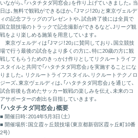
いながら、「ハタチタダ同窓会」を作り上げていきました。当
日は、無料で観戦ができるほか、「Jマジ！20」と東京ヴェルデ
ィの記念フラッグのプレゼントや、試合終了後には全員で
国立競技場のトラックで記念撮影ができるなど、Jリーグ観
戦をより楽しめる施策を用意しています。
東京ヴェルディは「Jマジ！20」に賛同しており、国立競技
場で行う最後の試合をより多くの方に、特に20歳の方に観
戦してもらうためのきっかけ作りとしてリクルートライフ
スタイルと共同で「ハタチタダ同窓会」を実施することにな
りました。リクルートライフスタイル、リクルートテクノロ
ジーズ、東京ヴェルディは、「ハタチタダ同窓会」を通じて、
試合前後も含めたサッカー観戦の楽しみを伝え、未来のコ
アサポーターの創出を目指していきます。
「ハタチタダ同窓会」概要
■ 開催日時：2014年5月3日（土）
■ 開催場所：国立霞ヶ丘競技場（東京都新宿区霞ヶ丘町10番
2号）