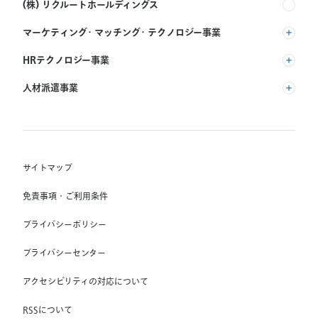
(株) リクルートホールディングス
マーケティング・マッチング・テクノロジー事業
(株) リクルート
HRテクノロジー事業
(株) インディードリクルートパートナーズ
人材派遣事業
(株) インディードリクルートテクノロジーズ
RGF Staffing B.V.
Indeed, Inc.
(株) リクルートスタッフィング
RGF OHR USA, INC.
(株) スタッフサービス・ホールディングス
サイトマップ
RGF Staffing France SAS
免責事項・ご利用条件
RGF Staffing Germany GmbH
プライバシーポリシー
RGF Staffing the Netherlands B.V.
プライバシーセンター
Unique NV
アクセシビリティの対応について
Staffmark Group, LLC
The CSI Companies, Inc.
RSSについて