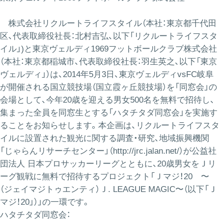
株式会社リクルートライフスタイル（本社：東京都千代田
区、代表取締役社長：北村吉弘、以下「リクルートライフスタ
イル」)と東京ヴェルディ1969フットボールクラブ株式会社
（本社：東京都稲城市、代表取締役社長：羽生英之、以下「東京
ヴェルディ」）は、2014年5月3日、東京ヴェルディvsFC岐阜
が開催される国立競技場（国立霞ヶ丘競技場）を「同窓会」の
会場として、今年20歳を迎える男女500名を無料で招待し、
集まった全員を同窓生とする「ハタチタダ同窓会」を実施す
ることをお知らせします。本企画は、リクルートライフスタ
イルに設置された観光に関する調査・研究、地域振興機関
「じゃらんリサーチセンター」（
http://jrc.jalan.net/
）が公益社
団法人 日本プロサッカーリーグとともに、20歳男女をＪリ
ーグ観戦に無料で招待するプロジェクト「Ｊマジ！20 〜
（ジェイマジトゥエンティ）Ｊ. LEAGUE MAGIC〜（以下「Ｊ
マジ！20」）」の一環です。
ハタチタダ同窓会：