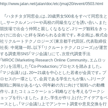
http://www.jalan.net/jalan/doc/etc/jmaji20/event/0503.html
「ハタチタダ同窓会」は、20歳男女500名をすべて同窓生と
し、サークルメンバーや高校の同級生などを誘い合い、また
競技場で出会う仲間と親しくなるなど、Jリーグ観戦をきっ
かけに出会いと絆を深められる企画です。本企画は、株式会
社リクルートテクノロジーズ（東京都千代田区、代表取締役
社長: 中尾隆一郎、以下「リクルートテクノロジーズ」が運営
する調査用SNS「マジ会議！」にて、次世代調査手法
「MROC（Marketing Research Online Community、エムロッ
ク）」を活用した「Co-Production」プロセスを踏みました。
「マジ会議！」は、20〜21歳を中心とした若者が会員です。プ
ロセスの一環として、会員である学生たちが集い、Jリーグ
観戦に興味がある・ない同年齢の方に向けて観戦への動機
作り、またコミュニケーション戦略などを考えるワークシ
ョップを行いました。また、学生が作り上げたアイデアをベ
ースとし、「マジ会議！」上でアンケート調査や意見交換を行