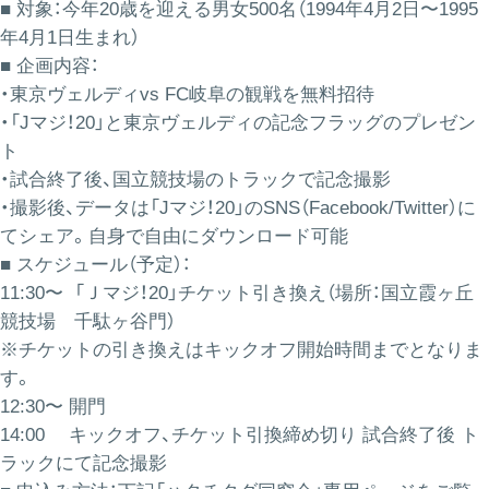
■ 対象：今年20歳を迎える男女500名（1994年4月2日〜1995
年4月1日生まれ）
■ 企画内容：
・東京ヴェルディvs FC岐阜の観戦を無料招待
・「Jマジ！20」と東京ヴェルディの記念フラッグのプレゼン
ト
・試合終了後、国立競技場のトラックで記念撮影
・撮影後、データは「Jマジ！20」のSNS（Facebook/Twitter）に
てシェア。自身で自由にダウンロード可能
■ スケジュール（予定）：
11:30〜 「Ｊマジ！20」チケット引き換え（場所：国立霞ヶ丘
競技場 千駄ヶ谷門）
※チケットの引き換えはキックオフ開始時間までとなりま
す。
12:30〜 開門
14:00 キックオフ、チケット引換締め切り 試合終了後 ト
ラックにて記念撮影