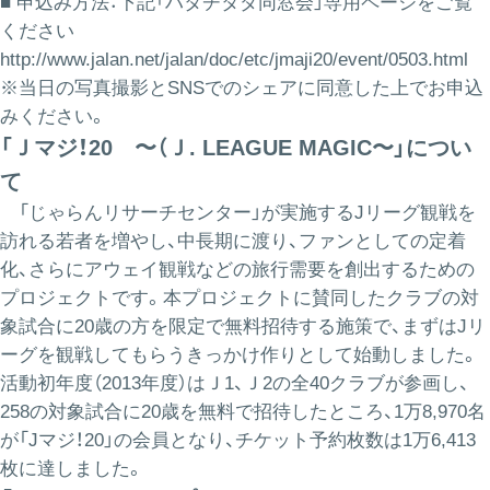
■ 申込み方法：下記「ハタチタダ同窓会」専用ページをご覧
ください
http://www.jalan.net/jalan/doc/etc/jmaji20/event/0503.html
※当日の写真撮影とSNSでのシェアに同意した上でお申込
みください。
「Ｊマジ！20 〜（Ｊ. LEAGUE MAGIC〜」につい
て
「じゃらんリサーチセンター」が実施するJリーグ観戦を
訪れる若者を増やし、中長期に渡り、ファンとしての定着
化、さらにアウェイ観戦などの旅行需要を創出するための
プロジェクトです。本プロジェクトに賛同したクラブの対
象試合に20歳の方を限定で無料招待する施策で、まずはJリ
ーグを観戦してもらうきっかけ作りとして始動しました。
活動初年度（2013年度）はＪ1、Ｊ2の全40クラブが参画し、
258の対象試合に20歳を無料で招待したところ、1万8,970名
が「Jマジ！20」の会員となり、チケット予約枚数は1万6,413
枚に達しました。