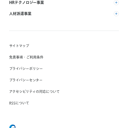
(株) リクルート
HRテクノロジー事業
(株) インディードリクルートパートナーズ
人材派遣事業
(株) インディードリクルートテクノロジーズ
RGF Staffing B.V.
Indeed, Inc.
(株) リクルートスタッフィング
RGF OHR USA, INC.
(株) スタッフサービス・ホールディングス
サイトマップ
RGF Staffing France SAS
免責事項・ご利用条件
RGF Staffing Germany GmbH
プライバシーポリシー
RGF Staffing the Netherlands B.V.
プライバシーセンター
Unique NV
アクセシビリティの対応について
Staffmark Group, LLC
The CSI Companies, Inc.
RSSについて
Chandler Macleod Group Limited
Peoplebank Hong Kong