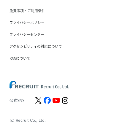
RGF Staffing France SAS
免責事項・ご利用条件
RGF Staffing Germany GmbH
プライバシーポリシー
RGF Staffing the Netherlands B.V.
プライバシーセンター
Unique NV
アクセシビリティの対応について
Staffmark Group, LLC
The CSI Companies, Inc.
RSSについて
Chandler Macleod Group Limited
Peoplebank Hong Kong
公式SNS
(c) Recruit Co., Ltd.