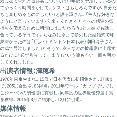
気になる挙式と披露宴については「1年後を予定しているの
でゆっくり時間をかけて。ゲストはもちろんですが、自分た
ちも楽しめるものにしたい」と語る澤さん。「主人は好きな
ようにと言っていますが、来てくださる方々への感謝の気
持ちを伝えるために料理にはこだわろう」と夫婦でも話し
合っているそうです。ちなみに今まで参列した結婚式で印
象深かったのは「（元バトミントン日本代表）潮田玲子さん
の式で号泣しました」だそうで、友人などの披露宴に出席す
るたびに「必ず号泣してしまう」という涙もろい一面も明か
してくれました。
出演者情報：澤穂希
1978年東京生まれ。15歳で日本代表に初招集され、37歳ま
で、205試合出場、83得点。2011年ワールドカップでなでし
こジャパンの初優勝に貢献し、同年度の世界最優秀選手賞
を獲得。2015年8月に結婚し、12月に引退。
媒体情報
33歳からの大人なおふたりに役立つ結婚準備のノウハウを