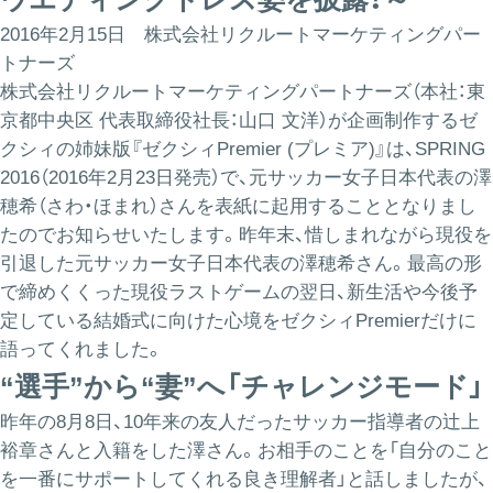
2016年2月15日 株式会社リクルートマーケティングパー
トナーズ
株式会社リクルートマーケティングパートナーズ（本社：東
京都中央区 代表取締役社長：山口 文洋）が企画制作するゼ
クシィの姉妹版『ゼクシィPremier (プレミア)』は、SPRING
2016（2016年2月23日発売）で、元サッカー女子日本代表の澤
穂希（さわ・ほまれ）さんを表紙に起用することとなりまし
たのでお知らせいたします。昨年末、惜しまれながら現役を
引退した元サッカー女子日本代表の澤穂希さん。最高の形
で締めくくった現役ラストゲームの翌日、新生活や今後予
定している結婚式に向けた心境をゼクシィPremierだけに
語ってくれました。
“選手”から“妻”へ「チャレンジモード」
昨年の8月8日、10年来の友人だったサッカー指導者の辻上
裕章さんと入籍をした澤さん。お相手のことを「自分のこと
を一番にサポートしてくれる良き理解者」と話しましたが、