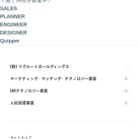
＼働く仲間を募集中／
SALES
PLANNER
ENGINEER
DESIGNER
Quipper
(株) リクルートホールディングス
マーケティング・マッチング・テクノロジー事業
(株) リクルート
HRテクノロジー事業
(株) インディードリクルートパートナーズ
人材派遣事業
(株) インディードリクルートテクノロジーズ
RGF Staffing B.V.
Indeed, Inc.
(株) リクルートスタッフィング
RGF OHR USA, INC.
(株) スタッフサービス・ホールディングス
サイトマップ