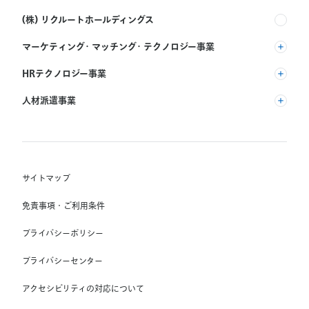
(株) リクルートホールディングス
マーケティング・マッチング・テクノロジー事業
(株) リクルート
HRテクノロジー事業
(株) インディードリクルートパートナーズ
人材派遣事業
(株) インディードリクルートテクノロジーズ
RGF Staffing B.V.
Indeed, Inc.
(株) リクルートスタッフィング
RGF OHR USA, INC.
(株) スタッフサービス・ホールディングス
サイトマップ
RGF Staffing France SAS
免責事項・ご利用条件
RGF Staffing Germany GmbH
プライバシーポリシー
RGF Staffing the Netherlands B.V.
プライバシーセンター
Unique NV
アクセシビリティの対応について
Staffmark Group, LLC