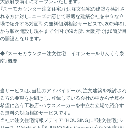
大阪府泉南市にオープンいたします。
『スーモカウンター注文住宅』は、注文住宅の建築を検討さ
れる方に対し、ニーズに応じて最適な建築会社を中立な立
場で紹介する対面型の無料個別相談サービスで、2005年9月
から順次開設し現在まで全国で69カ所、大阪府では6箇所目
の開設となります。
◆『スーモカウンター注文住宅 イオンモールりんくう泉
南』概要
当サービスは、当社のアドバイザーが、注文建築を検討され
る方の要望をお聞きし、
登録している会社の中から予算や
希望に合う工務店・ハウスメーカーを中立な立場
で紹介す
る無料の対面相談サービスです。
当社の注文住宅情報メディア『HOUSING』、『注文住宅』シ
リーズ、Webサイト
『SUUMO（
http://suumo.jp
）などが蓄積し