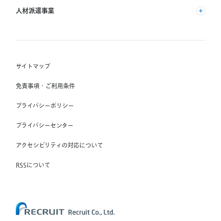
(株) インディードリクルートパートナーズ
人材派遣事業
(株) インディードリクルートテクノロジーズ
RGF Staffing B.V.
Indeed, Inc.
(株) リクルートスタッフィング
RGF OHR USA, INC.
(株) スタッフサービス・ホールディングス
サイトマップ
RGF Staffing France SAS
免責事項・ご利用条件
RGF Staffing Germany GmbH
プライバシーポリシー
RGF Staffing the Netherlands B.V.
プライバシーセンター
Unique NV
アクセシビリティの対応について
Staffmark Group, LLC
The CSI Companies, Inc.
RSSについて
Chandler Macleod Group Limited
Peoplebank Hong Kong