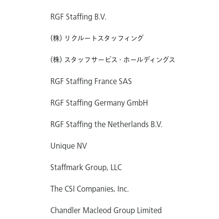
RGF Staffing B.V.
(株) リクルートスタッフィング
(株) スタッフサービス・ホールディングス
RGF Staffing France SAS
RGF Staffing Germany GmbH
RGF Staffing the Netherlands B.V.
Unique NV
Staffmark Group, LLC
The CSI Companies, Inc.
Chandler Macleod Group Limited