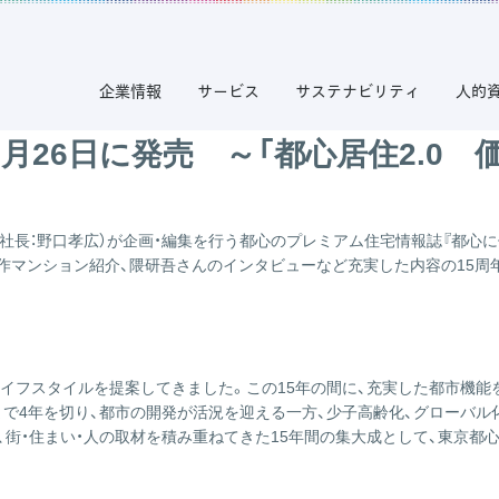
企業情報
サービス
サステナビリティ
人的
9月26日に発売 ～「都心居住2.0
長：野口孝広）が企画・編集を行う都心のプレミアム住宅情報誌『都心に住
マンション紹介、隈研吾さんのインタビューなど充実した内容の15周年特
のライフスタイルを提案してきました。この15年の間に、充実した都市機
輪まで4年を切り、都市の開発が活況を迎える一方、少子高齢化、グローバ
、街・住まい・人の取材を積み重ねてきた15年間の集大成として、東京