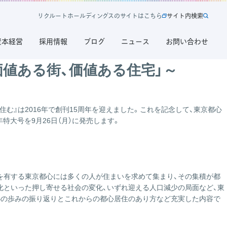
リ
ク
ル
ー
ト
ホ
ー
ル
デ
ィ
ン
グ
ス
の
サ
イ
ト
は
こ
ち
ら
サ
イ
ト
内
検
索
新
サ
規
イ
資本経営
採用情報
ブログ
ニュース
お問い合わせ
タ
ト
ブ
内
で
検
 価値ある街、価値ある住宅」～
開
索
く
リ
ク
む』は2016年で創刊15周年を迎えました。これを記念して、東京都心
ル
大号を9月26日（月）に発売します。
ー
ト
ホ
ー
ル
能を有する東京都心には多くの人が住まいを求めて集まり、その集積が都
デ
ル化といった押し寄せる社会の変化、いずれ迎える人口減少の局面など、東
ィ
都心の歩みの振り返りとこれからの都心居住のあり方など充実した内容で
ン
グ