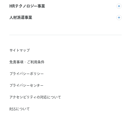
(株) リクルート
HRテクノロジー事業
(株) インディードリクルートパートナーズ
人材派遣事業
(株) インディードリクルートテクノロジーズ
RGF Staffing B.V.
Indeed, Inc.
(株) リクルートスタッフィング
RGF OHR USA, INC.
(株) スタッフサービス・ホールディングス
サイトマップ
RGF Staffing France SAS
免責事項・ご利用条件
RGF Staffing Germany GmbH
プライバシーポリシー
RGF Staffing the Netherlands B.V.
プライバシーセンター
Unique NV
アクセシビリティの対応について
Staffmark Group, LLC
The CSI Companies, Inc.
RSSについて
Chandler Macleod Group Limited
Peoplebank Hong Kong