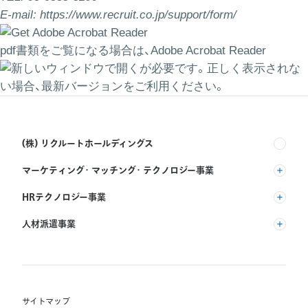
E-mail:
https://www.recruit.co.jp/support/form/
pdf書類をご覧になる場合は、
Adobe Acrobat Reader
が必要です。正しく表示されな
い場合、最新バージョンをご利用ください。
(株) リクルートホールディングス
マーケティング・マッチング・テクノロジー事業
(株) リクルート
HRテクノロジー事業
(株) インディードリクルートパートナーズ
人材派遣事業
(株) インディードリクルートテクノロジーズ
RGF Staffing B.V.
Indeed, Inc.
(株) リクルートスタッフィング
RGF OHR USA, INC.
(株) スタッフサービス・ホールディングス
サイトマップ