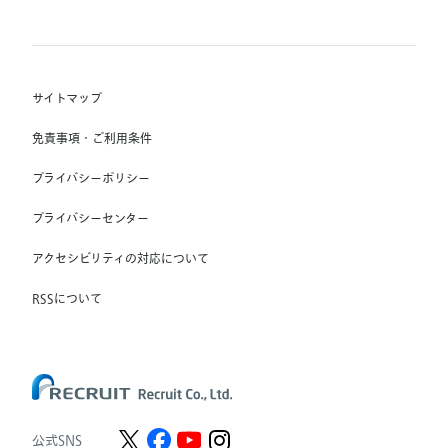
(株) インディードリクルートテクノロジーズ
RGF Staffing B.V.
Indeed, Inc.
(株) リクルートスタッフィング
RGF OHR USA, INC.
(株) スタッフサービス・ホールディングス
サイトマップ
RGF Staffing France SAS
免責事項・ご利用条件
RGF Staffing Germany GmbH
プライバシーポリシー
RGF Staffing the Netherlands B.V.
プライバシーセンター
Unique NV
アクセシビリティの対応について
Staffmark Group, LLC
The CSI Companies, Inc.
RSSについて
Chandler Macleod Group Limited
Peoplebank Hong Kong
公式SNS