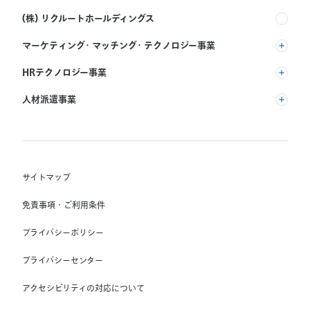
(株) リクルートホールディングス
マーケティング・マッチング・テクノロジー事業
(株) リクルート
HRテクノロジー事業
(株) インディードリクルートパートナーズ
人材派遣事業
(株) インディードリクルートテクノロジーズ
RGF Staffing B.V.
Indeed, Inc.
(株) リクルートスタッフィング
RGF OHR USA, INC.
(株) スタッフサービス・ホールディングス
サイトマップ
RGF Staffing France SAS
免責事項・ご利用条件
RGF Staffing Germany GmbH
プライバシーポリシー
RGF Staffing the Netherlands B.V.
プライバシーセンター
Unique NV
アクセシビリティの対応について
Staffmark Group, LLC