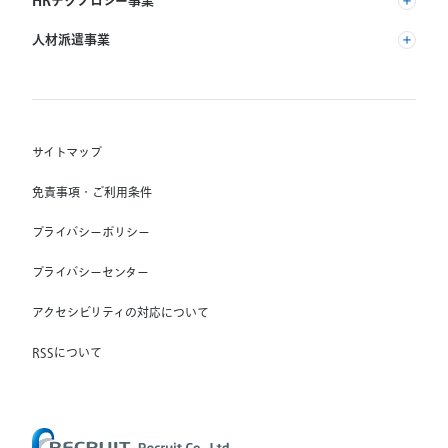
HRテクノロジー事業
(株) インディードリクルートパートナーズ
人材派遣事業
(株) インディードリクルートテクノロジーズ
RGF Staffing B.V.
Indeed, Inc.
(株) リクルートスタッフィング
RGF OHR USA, INC.
(株) スタッフサービス・ホールディングス
サイトマップ
RGF Staffing France SAS
免責事項・ご利用条件
RGF Staffing Germany GmbH
プライバシーポリシー
RGF Staffing the Netherlands B.V.
プライバシーセンター
Unique NV
アクセシビリティの対応について
Staffmark Group, LLC
The CSI Companies, Inc.
RSSについて
Chandler Macleod Group Limited
Peoplebank Hong Kong