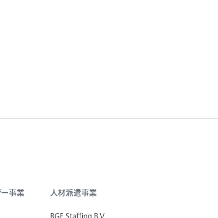
ジー事業
人材派遣事業
RGF Staffing B.V.