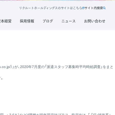
リ
ク
ル
ー
ト
ホ
ー
ル
デ
ィ
ン
グ
ス
の
サ
イ
ト
は
こ
ち
ら
サ
イ
ト
内
検
索
新
サ
規
イ
資本経営
採用情報
ブログ
ニュース
お問い合わせ
タ
ト
ブ
内
で
検
開
索
く
リ
ク
ル
ー
s.co.jp/
）」が、2020年7月度の「派遣スタッフ募集時平均時給調査」をまと
ト
ホ
す。
ー
ル
デ
ィ
ン
グ