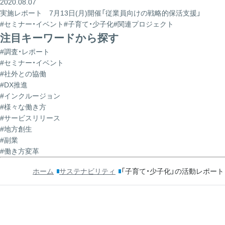
2020.08.07
実施レポート 7月13日(月)開催「従業員向けの戦略的保活支援」
#セミナー・イベント
#子育て・少子化
#関連プロジェクト
注目キーワードから探す
#調査・レポート
#セミナー・イベント
#社外との協働
#DX推進
#インクルージョン
#様々な働き方
#サービスリリース
#地方創生
#副業
#働き方変革
ホーム
サステナビリティ
「子育て・少子化」の活動レポート