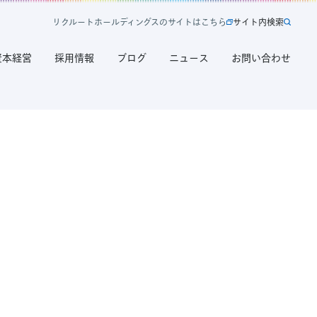
リ
ク
ル
ー
ト
ホ
ー
ル
デ
ィ
ン
グ
ス
の
サ
イ
ト
は
こ
ち
ら
サ
イ
ト
内
検
索
新
サ
規
イ
資本経営
採用情報
ブログ
ニュース
お問い合わせ
タ
ト
ブ
内
で
検
開
索
く
リ
ク
ル
ー
ト
ホ
ー
ル
デ
ィ
ン
グ