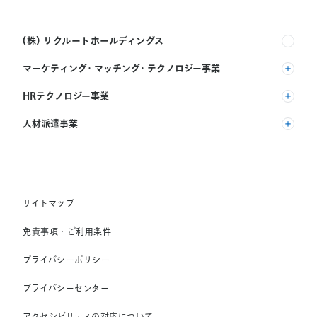
(株) リクルートホールディングス
マーケティング・マッチング・テクノロジー事業
(株) リクルート
HRテクノロジー事業
(株) インディードリクルートパートナーズ
人材派遣事業
(株) インディードリクルートテクノロジーズ
RGF Staffing B.V.
Indeed, Inc.
(株) リクルートスタッフィング
RGF OHR USA, INC.
(株) スタッフサービス・ホールディングス
サイトマップ
RGF Staffing France SAS
免責事項・ご利用条件
RGF Staffing Germany GmbH
プライバシーポリシー
RGF Staffing the Netherlands B.V.
プライバシーセンター
Unique NV
アクセシビリティの対応について