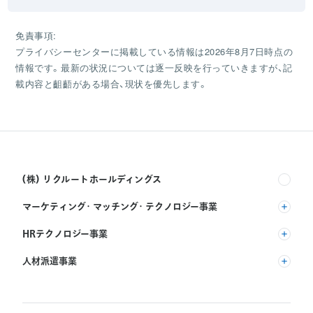
免責事項:
プライバシーセンターに掲載している情報は2026年8月7日時点の
情報です。最新の状況については逐一反映を行っていきますが、記
載内容と齟齬がある場合、現状を優先します。
(株) リクルートホールディングス
マーケティング・マッチング・テクノロジー事業
(株) リクルート
HRテクノロジー事業
(株) インディードリクルートパートナーズ
人材派遣事業
(株) インディードリクルートテクノロジーズ
RGF Staffing B.V.
Indeed, Inc.
(株) リクルートスタッフィング