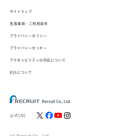
RGF OHR USA, INC.
(株) スタッフサービス・ホールディングス
サイトマップ
RGF Staffing France SAS
免責事項・ご利用条件
RGF Staffing Germany GmbH
プライバシーポリシー
RGF Staffing the Netherlands B.V.
プライバシーセンター
Unique NV
アクセシビリティの対応について
Staffmark Group, LLC
The CSI Companies, Inc.
RSSについて
Chandler Macleod Group Limited
Peoplebank Hong Kong
公式SNS
(c) Recruit Co., Ltd.