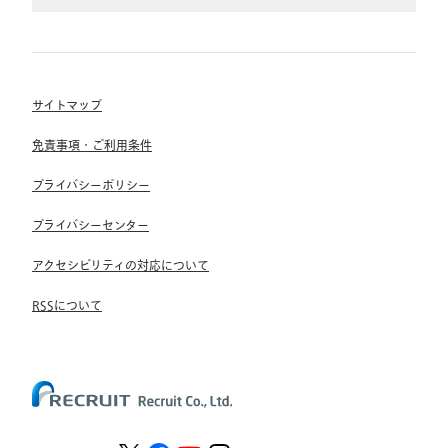
(株) インディードリクルートテクノロジーズ
RGF Staffing B.V.
Indeed, Inc.
(株) リクルートスタッフィング
RGF OHR USA, INC.
(株) スタッフサービス・ホールディングス
サイトマップ
RGF Staffing France SAS
免責事項・ご利用条件
RGF Staffing Germany GmbH
プライバシーポリシー
RGF Staffing the Netherlands B.V.
プライバシーセンター
Unique NV
アクセシビリティの対応について
Staffmark Group, LLC
The CSI Companies, Inc.
RSSについて
Chandler Macleod Group Limited
Peoplebank Hong Kong