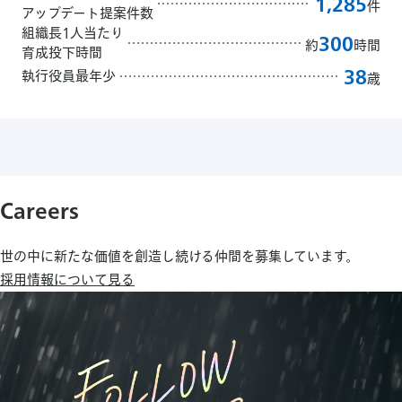
1,285
件
アップデート提案件数
組織長1人当たり
300
約
時間
育成投下時間
38
執行役員最年少
歳
Careers
世の中に新たな価値を創造し続ける仲間を募集しています。
採用情報について見る