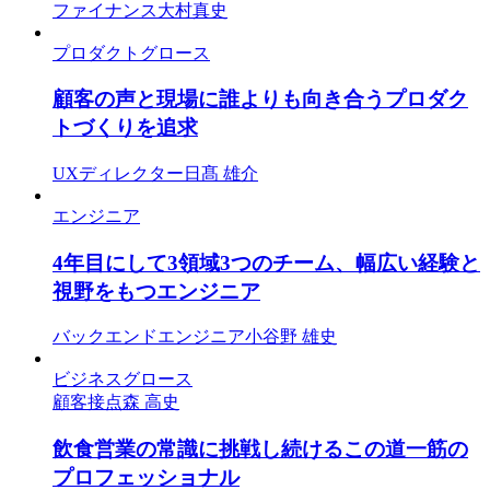
ファイナンス
大村真史
プロダクトグロース
顧客の声と現場に誰よりも向き合うプロダク
トづくりを追求
UXディレクター
日髙 雄介
エンジニア
4年目にして3領域3つのチーム、幅広い経験と
視野をもつエンジニア
バックエンドエンジニア
小谷野 雄史
ビジネスグロース
顧客接点
森 高史
飲食営業の常識に挑戦し続けるこの道一筋の
プロフェッショナル