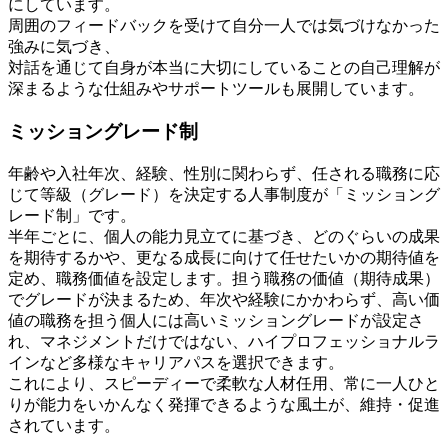
にしています。
周囲のフィードバックを受けて自分一人では気づけなかった
強みに気づき、
対話を通じて自身が本当に大切にしていることの自己理解が
深まるような仕組みやサポートツールも展開しています。
ミッショングレード制
年齢や入社年次、経験、性別に関わらず、任される職務に応
じて等級（グレード）を決定する人事制度が「ミッショング
レード制」です。
半年ごとに、個人の能力見立てに基づき、どのぐらいの成果
を期待するかや、更なる成長に向けて任せたいかの期待値を
定め、職務価値を設定します。担う職務の価値（期待成果）
でグレードが決まるため、年次や経験にかかわらず、高い価
値の職務を担う個人には高いミッショングレードが設定さ
れ、マネジメントだけではない、ハイプロフェッショナルラ
インなど多様なキャリアパスを選択できます。
これにより、スピーディーで柔軟な人材任用、常に一人ひと
りが能力をいかんなく発揮できるような風土が、維持・促進
されています。