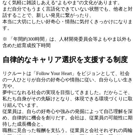
なく気軽に雑談しあえる“よもやま”の文化があります。
まだ自分でもうまく言語化できていない状態でも、他者と対
話することで、新しい発見に繋がったり、
本当に大切にしたい好奇心・情熱に気付くきっかけになりま
す。
※ 「年間約300時間」は、人材開発委員会等よもやま以外も
含めた総育成投下時間
自律的なキャリア選択を支援する制度
リクルートは「Follow Your Heart」をビジョンとして、社会
の一人ひとりが自分の好奇心や情熱に従い、自分らしい生き
方や、
夢中になれる社会の実現を目指してきました。だからこそ、
私たち自身がその先駆けとなり、体現できる環境づくりに取
り組んでいます。
従業員は、自らの好奇心や強みの発掘によって自己理解を深
め、自律的に機会を創りだす。会社は、従業員の可能性に期
待した成長機会と、
職務に見合った報酬を支払う。従業員と会社それぞれの両輪