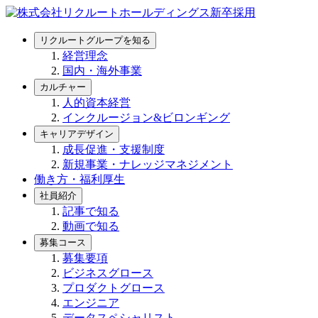
リクルートグループを知る
経営理念
国内・海外事業
カルチャー
人的資本経営
インクルージョン&ビロンギング
キャリアデザイン
成長促進・支援制度
新規事業・ナレッジマネジメント
働き方・福利厚生
社員紹介
記事で知る
動画で知る
募集コース
募集要項
ビジネスグロース
プロダクトグロース
エンジニア
データスペシャリスト