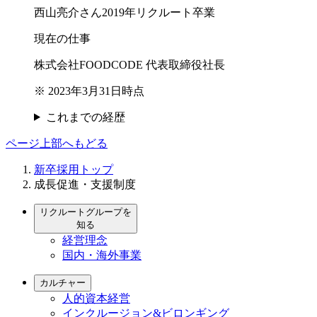
西山亮介さん
2019年リクルート卒業
現在の仕事
株式会社FOODCODE 代表取締役社長
※ 2023年3月31日時点
これまでの経歴
ページ上部へもどる
新卒採用トップ
成長促進・支援制度
リクルートグループを
知る
経営理念
国内・海外事業
カルチャー
人的資本経営
インクルージョン&ビロンギング