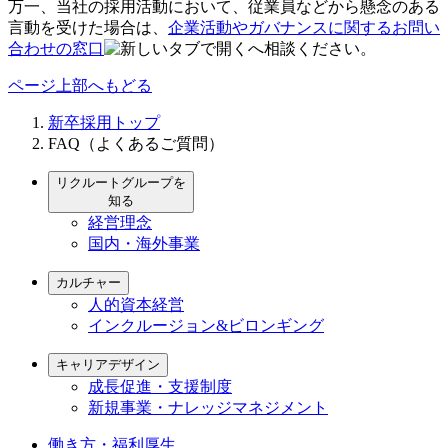
万一、当社の採用活動において、従業員などから懸念のある
言動を受けた場合は、
企業活動やガバナンスに関するお問い
合わせの窓口
へ相談ください。
ページ上部へもどる
新卒採用トップ
FAQ（よくあるご質問）
リクルートグループを
知る
経営理念
国内・海外事業
カルチャー
人的資本経営
インクルージョン&ビロンギング
キャリアデザイン
成長促進・支援制度
新規事業・ナレッジマネジメント
働き方・福利厚生