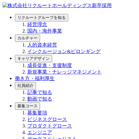
リクルートグループを知る
経営理念
国内・海外事業
カルチャー
人的資本経営
インクルージョン&ビロンギング
キャリアデザイン
成長促進・支援制度
新規事業・ナレッジマネジメント
働き方・福利厚生
社員紹介
記事で知る
動画で知る
募集コース
募集要項
ビジネスグロース
プロダクトグロース
エンジニア
データスペシャリスト