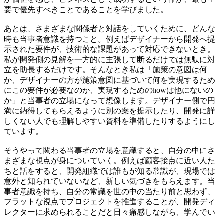
要で優先すべきことであることを学びました。
あとは、さまざまな関係者と対話をしていくために、どんな
時も当事者意識を持つこと。例えばデザイナーから開発へ提
示された要件が、技術的な課題があって対応できないとき。
私が開発側の見解を一方的に主張して断るだけでは無駄に対
立を助長するだけです。そんなとき私は「施策の意図は何
か、デザイナーの方が施策意図に基づいて何を実現するため
にこの要件が必要なのか、実現するためのhowは他にないの
か」と
当事者の立場になって想像します。
デザイナー側で円
満に納得してもらえるように別の案を提示したり、開発に詳
しくない人でも理解しやすい資料を準備したりするようにし
ています。
そうやって関わる当事者の立場を意識すると、自分の中にさ
まざまな視点が身についていく。例えば顧客接点に近い人た
ちと話をすると、開発組織では誰もが知る常識が、現場では
意外と知られていないなど、新しい気づきをもらえます。当
事者意識を持ち、
自分の常識を世の中の当たり前と思わず、
フラットな視点でプロジェクトを推進すること
が、開発ディ
レクターに求められることだと日々痛感しながら、学んでい