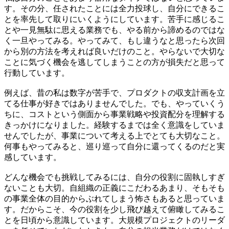
す。その分、任されたことには全力投球し、自分にできるこ
とを率先して取りにいくようにしています。苦手に感じるこ
とや一見無駄に思える業務でも、
やる前から諦めるのではな
く一旦やってみる。
やってみて、もし違うなと思ったら次回
から別の方法を考えれば良いだけのこと。やらないで大切な
ことに気づく機会を逃してしまうことの方が損失だと思って
行動しています。
例えば、昔の私は数字が苦手で、プロダクトの収支計画を立
てる仕事が好きではありませんでした。でも、やっていくう
ちに、
コストという側面から事業戦略や投資配分を理解する
きっかけになりました。
経験するまでは全く意識をしていま
せんでしたが、事業について考える上でとても大切なこと。
何事もやってみると、巡り巡って自分に還ってくるのだと実
感しています。
どんな機会でも挑戦してみるには、自分の役割に固執しすぎ
ないことも大切。自組織の正義にこだわるあまり、そもそも
の事業全体の目的からぶれてしまう怖さもあると思っていま
す。だからこそ、
今の役割を少し飛び越えて俯瞰してみるこ
とを日頃から意識しています。
大規模プロジェクトのリーダ