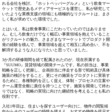
れる会社を検討。『ホットペッパーグルメ』という飲食マー
ケットで歴史あるメディアサービスを運営し、私が研究して
いたような業務支援の領域にも積極的なリクルートは、まさ
しく私が求めていた環境でした。
とはいえ、私は飲食事業にこだわっていたのではありませ
ん。
むしろ飲食だけでなく幅広い事業領域を抱えていること
がリクルートの魅力。
さまざまなマーケットでプロダクト開
発の経験を積んで、事業領域を超えて相互に高め合い、不を
解消するような人になりたいと思っていました。
3か月の研修期間を経て配属されたのが、現在所属する
『SUUMO』賃貸領域の開発チームです。私の担当は、事業
戦略を正しく把握し、企画担当に伴走する形で戦術及び具体
施策の検討をすること。更にその施策をプロダクトに実装す
るために、各種制約を正しく捉え、体制・プロセスの立案や
チーム運営全般に責任を持つことです。
施策を開発して終わ
りではなく、戦略の実現に向けた継続性を考えることも私の
役割です。
入社1年目は、住まいを探すユーザー向けに、物件の閲覧傾
向からそのユーザーの特性を踏まえ、おすすめ物件を提示す