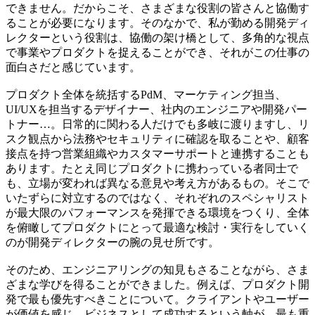
できません。だからこそ、さまざまな役割の皆さんと協働す
ることが必要になります。そのなかで、私が勤める開発ディ
レクターという役割は、
協働の架け橋として、多角的な視点
で事業やプロダクトを捉えることができ、
それがこの仕事の
面白さだと感じています。
プロダクト全体を統括するPdM、マーケティング担当、
UI/UXを担当するデザイナー、社内のエンジニアや開発パー
トナー…。日常的に関わる人だけでも多岐に渡りますし、リ
スク観点から法務やセキュリティに確認を取ることや、顧客
接点を持つ営業組織やカスタマーサポートと連携することも
あります。たとえ同じプロダクトに携わっている者同士で
も、立場が変われば異なる意見や考え方があるもの。そこで
いたずらに対立するのではなく、
それぞれのスペシャリスト
が最大限のパフォーマンスを発揮できる環境をつくり、全体
を俯瞰してプロダクトにとって最適な検討・実行をしていく
のが開発ディレクターの腕の見せ所です。
そのため、エンジニアリングの知見もさることながら、さま
ざまな学びを得ることができました。例えば、プロダクト開
発で最も優先すべきことについて。
クライアントやユーザー
が価値を感じ、ビジネスとして成功するという軸が、最も重