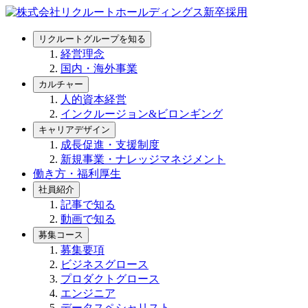
リクルートグループを知る
経営理念
国内・海外事業
カルチャー
人的資本経営
インクルージョン&ビロンギング
キャリアデザイン
成長促進・支援制度
新規事業・ナレッジマネジメント
働き方・福利厚生
社員紹介
記事で知る
動画で知る
募集コース
募集要項
ビジネスグロース
プロダクトグロース
エンジニア
データスペシャリスト