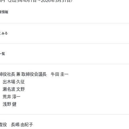
9億円（2025年4月1日～2026年3月31日）
家
情
報
く
み
る
一
覧
締役社長 兼 取締役会議長 牛田 圭一
 出木場 久征
 瀬名波 文野
 荒井 淳一
 浅野 健
査役 長嶋 由紀子