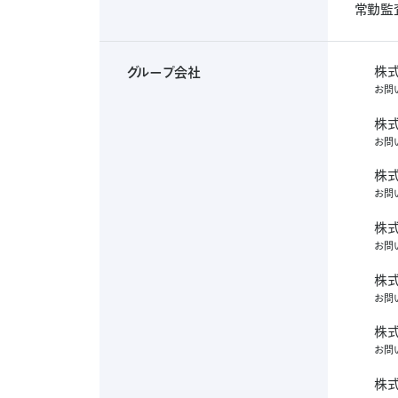
常勤監
株
グループ会社
株
お
問
株
式
式
会
株
会
株
社
社
お
問
株
式
シ
シ
式
会
ー
株
会
ー
株
ナ
社
社
お
問
株
ナ
ッ
式
ニ
ニ
式
ツ
ッ
会
ジ
株
会
の
ジ
株
ボ
ツ
社
社
お
問
お
株
ボ
ッ
式
ホ
問
ホ
式
ク
ッ
会
ー
い
株
会
ス
ー
株
ム
合
ク
社
社
お
問
の
株
ム
プ
式
わ
リ
ス
お
リ
式
ロ
せ
プ
会
ク
問
株
会
の
ク
株
ル
い
ロ
社
社
お
問
お
株
ル
ー
式
合
リ
問
リ
式
ト
わ
ー
会
ク
い
株
会
MUFG
ク
せ
株
ル
合