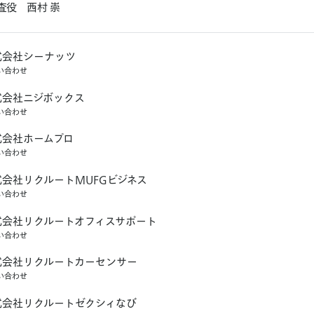
査役 西村 崇
式
会
社
シ
ー
ナ
ッ
ツ
い
合
わ
せ
式
会
社
ニ
ジ
ボ
ッ
ク
ス
い
合
わ
せ
式
会
社
ホ
ー
ム
プ
ロ
い
合
わ
せ
式
会
社
リ
ク
ル
ー
ト
M
U
F
G
ビ
ジ
ネ
ス
い
合
わ
せ
式
会
社
リ
ク
ル
ー
ト
オ
フ
ィ
ス
サ
ポ
ー
ト
い
合
わ
せ
式
会
社
リ
ク
ル
ー
ト
カ
ー
セ
ン
サ
ー
い
合
わ
せ
式
会
社
リ
ク
ル
ー
ト
ゼ
ク
シ
ィ
な
び