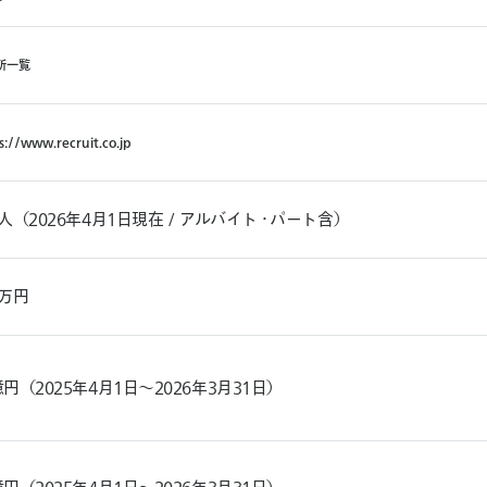
所
一
覧
s
:
/
/
w
w
w
.
r
e
c
r
u
i
t
.
c
o
.
j
p
/www.recruit.co.jp
09人（2026年4月1日現在 / アルバイト・パート含）
千万円
6億円（2025年4月1日～2026年3月31日）