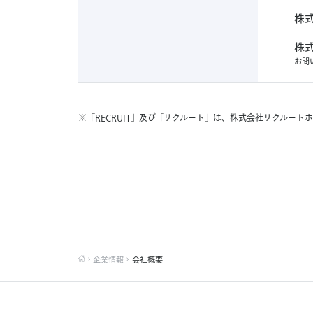
ト
社
社
ビ
ル
ー
式
わ
リ
MUF
ジ
株
リ
ト
せ
株
ー
会
ク
ネ
ビ
オ
ク
ル
式
ス
ト
社
フ
株
ジ
ル
ー
の
株
会
オ
ィ
リ
お
問
ト
お
ネ
ー
株
式
ス
社
フ
カ
ク
問
式
ス
サ
ト
会
ー
い
リ
ィ
会
ル
ポ
カ
セ
合
社
社
ク
ー
ス
ー
ン
わ
リ
ー
ト
リ
※
「RECRUIT」及び「リクルート」は、株式会社リクルート
ル
サ
サ
ト
せ
ク
の
セ
ク
ー
ー
ポ
ル
ゼ
お
の
ン
ル
ー
ト
問
ー
ク
お
ト
サ
い
ー
ペ
問
ト
シ
ラ
合
ー
ト
い
イ
イ
ィ
わ
合
ラ
フ
せ
メ
な
わ
ス
イ
ン
せ
び
タ
フ
ト
イ
ル
ス
沖
企業情報
会社概要
タ
縄
イ
の
お
ル
問
沖