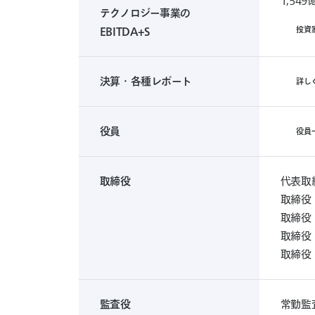
1,54
テクノロジー事業の
投
資
EBITDA+S
投
資
家
情
決算・各種レポート
詳
し
報
決
算・
各
種
役員
役
員
レ
役
ポ
員
ー
一
ト
覧
取締役
代表取
を
詳
取締役
し
取締役
く
み
取締役
る
取締役
監査役
常勤監