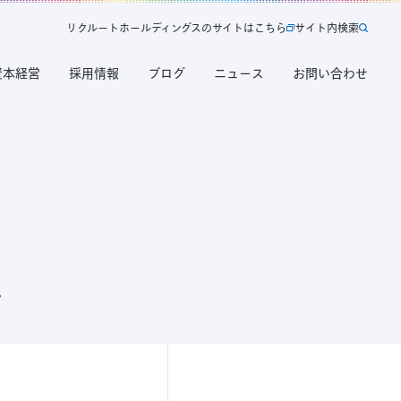
リ
ク
ル
ー
ト
ホ
ー
ル
デ
ィ
ン
グ
ス
の
サ
イ
ト
は
こ
ち
ら
サ
イ
ト
内
検
索
新
サ
規
イ
タ
ト
ブ
内
資本経営
採用情報
ブログ
ニュース
お問い合わせ
で
検
開
索
く
リ
ク
ル
ー
ト
ホ
ー
ル
デ
ィ
ン
グ
ス
の
サ
。
イ
ト
は
こ
ち
ら