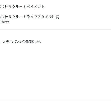
G
式
会
社
リ
ク
ル
ー
ト
ペ
イ
メ
ン
ト
式
会
社
リ
ク
ル
ー
ト
ラ
イ
フ
ス
タ
イ
ル
沖
縄
い
合
わ
せ
ホールディングスの登録商標です。