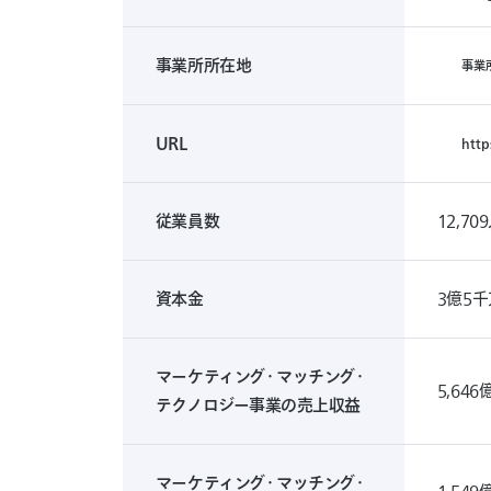
Google
MAP
事業所所在地
事
業
事
業
所
一
URL
h
t
t
p
覧
https:/
従業員数
12,7
資本金
3億5
マーケティング・マッチング・
5,64
テクノロジー事業の売上収益
マーケティング・マッチング・