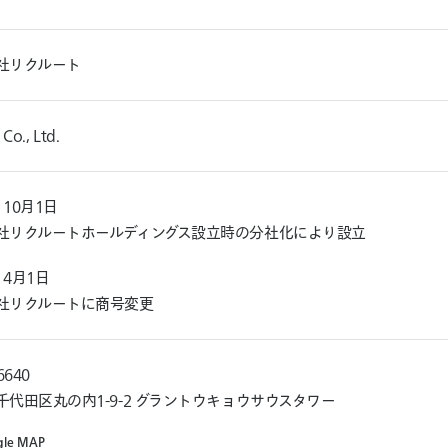
社リクルート
 Co., Ltd.
 10月1日
社リクルートホールディングス設立時の分社化により設立
年 4月1日
社リクルートに商号変更
6640
千代田区丸の内1-9-2 グラントウキョウサウスタワー
g
l
e
M
A
P