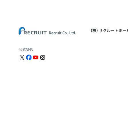
い
縄
合
わ
せ
(株) リクルートホ
公式SNS