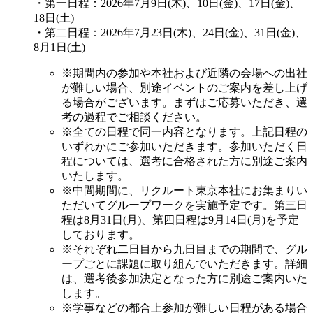
・第一日程：2026年7月9日(木)、10日(金)、17日(金)、
18日(土)
・第二日程：2026年7月23日(木)、24日(金)、31日(金)、
8月1日(土)
※期間内の参加や本社および近隣の会場への出社
が難しい場合、別途イベントのご案内を差し上げ
る場合がございます。まずはご応募いただき、選
考の過程でご相談ください。
※全ての日程で同一内容となります。上記日程の
いずれかにご参加いただきます。参加いただく日
程については、選考に合格された方に別途ご案内
いたします。
※中間期間に、リクルート東京本社にお集まりい
ただいてグループワークを実施予定です。第三日
程は8月31日(月)、第四日程は9月14日(月)を予定
しております。
※それぞれ二日目から九日目までの期間で、グル
ープごとに課題に取り組んでいただきます。詳細
は、選考後参加決定となった方に別途ご案内いた
します。
※学事などの都合上参加が難しい日程がある場合