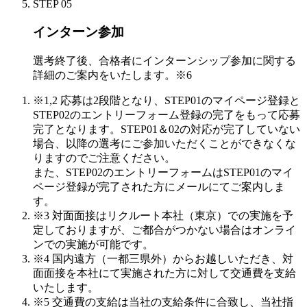
STEP 05
インターン参加
選考終了後、合格者にインターンシップ参加に関する
詳細のご案内をいたします。
※6
※1,2 応募は2段階となり、STEP01のマイページ登録と
STEP02のエントリーフォーム登録の完了をもって応募
完了となります。STEP01＆02の対応が完了していない
場合、以降の選考にご参加いただくことができなくな
りますのでご注意ください。
また、STEP02のエントリーフォームはSTEP01のマイ
ページ登録が完了された方にメールにてご案内しま
す。
※3 対面面接はリクルート本社（東京）での実施を予
定しておりますが、ご都合がつかない場合はオンライ
ンでの実施が可能です。
※4 国内遠方（一都三県外）からお越しいただき、対
面面接を本社にて実施された方に対して交通費を支給
いたします。
※5 交通費の支給は当社の支給条件に合致し、当社指