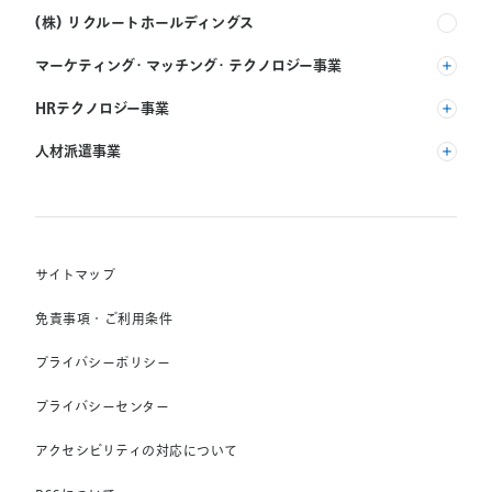
(株) リクルートホールディングス
マーケティング・マッチング・テクノロジー事業
(株) リクルート
HRテクノロジー事業
(株) インディードリクルートパートナーズ
人材派遣事業
(株) インディードリクルートテクノロジーズ
RGF Staffing B.V.
Indeed, Inc.
(株) リクルートスタッフィング
RGF OHR USA, INC.
(株) スタッフサービス・ホールディングス
サイトマップ
RGF Staffing France SAS
免責事項・ご利用条件
RGF Staffing Germany GmbH
プライバシーポリシー
RGF Staffing the Netherlands B.V.
プライバシーセンター
Unique NV
アクセシビリティの対応について
Staffmark Group, LLC
The CSI Companies, Inc.