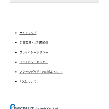
(株) インディードリクルートテクノロジーズ
Indeed, Inc.
RGF Staffing B.V.
RGF OHR USA, INC.
(株) リクルートスタッフィング
(株) スタッフサービス・ホールディングス
サイトマップ
RGF Staffing France SAS
免責事項・ご利用条件
RGF Staffing Germany GmbH
RGF Staffing the Netherlands B.V.
プライバシーポリシー
Unique NV
プライバシーセンター
Staffmark Group, LLC
アクセシビリティの対応について
The CSI Companies, Inc.
RSSについて
Chandler Macleod Group Limited
Peoplebank Hong Kong