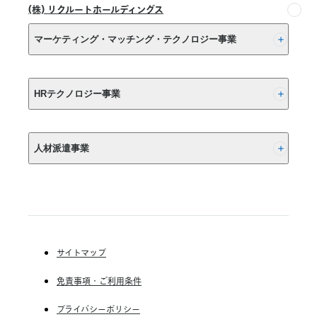
(株) リクルートホールディングス
マーケティング・マッチング・テクノロジー事業
(株) リクルート
HRテクノロジー事業
(株) インディードリクルートパートナーズ
人材派遣事業
(株) インディードリクルートテクノロジーズ
Indeed, Inc.
RGF Staffing B.V.
RGF OHR USA, INC.
(株) リクルートスタッフィング
(株) スタッフサービス・ホールディングス
サイトマップ
RGF Staffing France SAS
免責事項・ご利用条件
RGF Staffing Germany GmbH
RGF Staffing the Netherlands B.V.
プライバシーポリシー