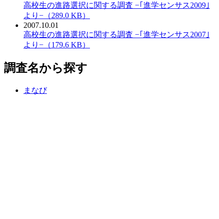
PDF：
高校生の進路選択に関する調査 −｢進学センサス2009｣
より−（289.0 KB）
2007.10.01
PDF：
高校生の進路選択に関する調査 −｢進学センサス2007｣
より−（179.6 KB）
調査名から探す
まなび