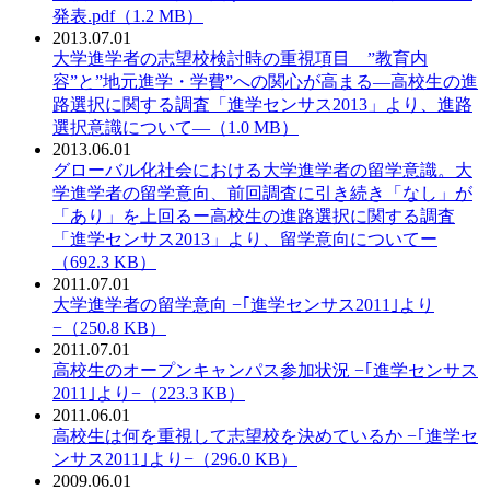
発表.pdf（1.2 MB）
2013.07.01
PDF：
大学進学者の志望校検討時の重視項目 ”教育内
容”と”地元進学・学費”への関心が高まる—高校生の進
路選択に関する調査「進学センサス2013」より、進路
選択意識について—（1.0 MB）
2013.06.01
PDF：
グローバル化社会における大学進学者の留学意識。大
学進学者の留学意向、前回調査に引き続き「なし」が
「あり」を上回るー高校生の進路選択に関する調査
「進学センサス2013」より、留学意向についてー
（692.3 KB）
2011.07.01
PDF：
大学進学者の留学意向 −｢進学センサス2011｣より
−（250.8 KB）
2011.07.01
PDF：
高校生のオープンキャンパス参加状況 −｢進学センサス
2011｣より−（223.3 KB）
2011.06.01
PDF：
高校生は何を重視して志望校を決めているか −｢進学セ
ンサス2011｣より−（296.0 KB）
2009.06.01