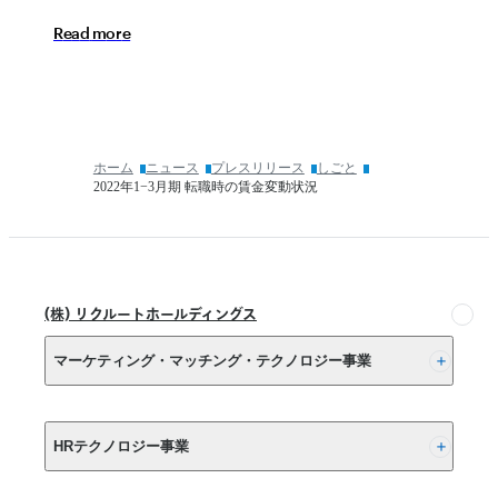
状
年
世
況」
R
e
a
d
m
o
r
e
3
代
月
の
度
転
（卒
職
業
は
時
10
ホーム
ニュース
プレスリリース
しごと
点）
年
2022年1−3月期 転職時の賃金変動状況
内
で
定
約
状
6
倍
況」
へ
(株) リクルートホールディングス
経
験
マーケティング・マッチング・テクノロジー事業
の
棚
卸
(株) リクルート
し
HRテクノロジー事業
は
10