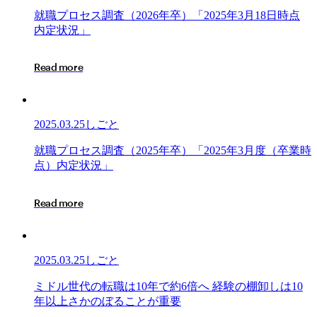
就
就
職
プ
ロ
セ
ス
調
査
（
2
0
2
6
年
卒
）
「
2
0
2
5
年
3
月
1
8
日
時
点
職
内
定
状
況
」
プ
ロ
R
e
a
d
m
o
r
e
セ
ス
調
査
2025.03.25
しごと
（2026
年
就
就
職
プ
ロ
セ
ス
調
査
（
2
0
2
5
年
卒
）
「
2
0
2
5
年
3
月
度
（
卒
業
時
卒）
職
点
）
内
定
状
況
」
「2025
プ
年
ロ
R
e
a
d
m
o
r
e
3
セ
月
ス
18
調
日
査
2025.03.25
しごと
時
（2025
点
年
ミ
ミ
ド
ル
世
代
の
転
職
は
1
0
年
で
約
6
倍
へ
経
験
の
棚
卸
し
は
1
0
内
卒）
ド
年
以
上
さ
か
の
ぼ
る
こ
と
が
重
要
定
「2025
ル