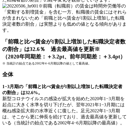
※前職（転職前）の賃金は時間外労働等の
「変動する割増賃金」を含む一方、転職後の賃金にはそれら
が含まれないため「前職と比べ賃金が1割以上増加した転職
決定者数の割合」は実態よりも低めの値となる傾向がありま
す。
「前職と比べ賃金が1割以上増加した転職決定者数
の割合」は32.6％ 過去最高値を更新※
（2020年同期差：＋3.2pt、前年同期差：＋3.4pt）
※ 当統計の始点である2002年4−6月期以降の値として最高値。
全体
1−3月期の「前職と比べ賃金が1割以上増加した転職決定者
の割合」は32.6%。
新型コロナウイルスの感染が拡大を始めた2020年1−3月期を
起点に大きく水準を切り下げたが、翌年2021年1−3月期には
概ね感染拡大前の水準近くに復した。足元2022年1−3月期
は、そこから更に伸長を続けており、過去最高値を更新して
いる（当統計の始点である2002年4−6月期以降の最高値）。