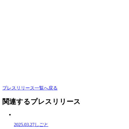
プ
レ
ス
リ
リ
ー
ス
一
覧
へ
戻
る
関連するプレスリリース
2025.03.27
しごと