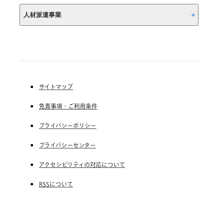
年
(株) インディードリクルートパートナーズ
以
人材派遣事業
(株) インディードリクルートテクノロジーズ
上
さ
Indeed, Inc.
RGF Staffing B.V.
か
の
RGF OHR USA, INC.
(株) リクルートスタッフィング
ぼ
る
(株) スタッフサービス・ホールディングス
こ
サイトマップ
RGF Staffing France SAS
と
が
免責事項・ご利用条件
RGF Staffing Germany GmbH
重
要
RGF Staffing the Netherlands B.V.
プライバシーポリシー
Unique NV
プライバシーセンター
Staffmark Group, LLC
アクセシビリティの対応について
The CSI Companies, Inc.
RSSについて
Chandler Macleod Group Limited
Peoplebank Hong Kong