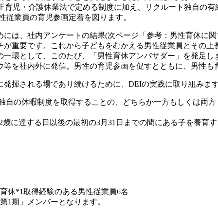
改正育児・介護休業法で定める制度に加え、リクルート独自の有
男性従業員の育児参画定着を図ります。
めには、社内アンケートの結果(次ページ「参考：男性育休に関
チが重要です。これから子どもをむかえる男性従業員とその上
の一環として、このたび、「男性育休アンバサダー」を発足しま
ウ等を社内外に発信。男性の育児参画を促すとともに、男性も育
発揮される場であり続けるために、DEIの実践に取り組みま
ト独自の休暇制度を取得することの、どちらか一方もしくは両方
び12歳に達する日以後の最初の3月31日までの間にある子を養
育休*1取得経験のある男性従業員6名
「第1期」メンバーとなります。