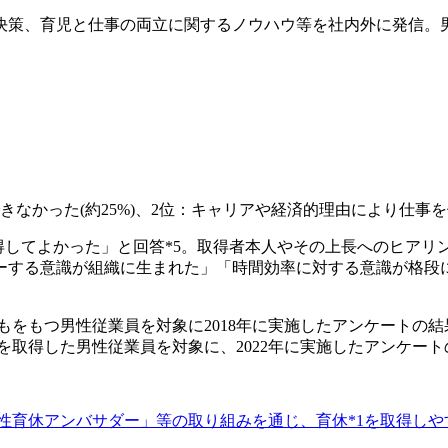
決策、育児と仕事の両立に関するノウハウ等を社内外に発信。
かった(約25%)、2位：キャリアや経済的理由により仕事を優先(
取得してよかった」と回答*5。取得者本人やその上長へのヒア
ーする意識が組織に生まれた」「時間効率に対する意識が格段
をもつ男性従業員を対象に2018年に実施したアンケートの結果(N
*1を取得した男性従業員を対象に、2022年に実施したアンケートの結
性育休アンバサダー」等の取り組みを通じ、育休*1を取得しやす