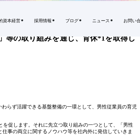
イ
規
ト
タ
境・風土醸成をめざす
内
ブ
検
的資本経営
採用情報
ブログ
ニュース
お問い
索
で
開
」等の取り組みを通じ、育休*1を取得し
く
リ
ク
ル
ー
ト
ホ
ー
ル
かかわらず活躍できる基盤整備の一環として、男性従業員の育児
デ
ィ
ン
ることを促します。それに先立つ取り組みの一つとして、「男性
グ
と仕事の両立に関するノウハウ等を社内外に発信していきま
ス