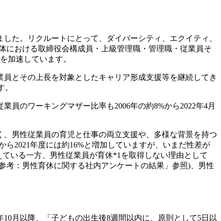
の
サ
イ
きました。リクルートにとって、ダイバーシティ、エクイティ、
ト
プ全体における取締役会構成員・上級管理職・管理職・従業員そ
は
みを加速しています。
こ
従業員とその上長を対象としたキャリア形成支援等を継続してき
ち
す。
ら
のワーキングマザー比率も2006年の約8%から2022年4月
く、男性従業員の育児と仕事の両立支援や、多様な背景を持つ
ら2021年度には約16%と増加していますが、いまだ性差が
えている一方、男性従業員が育休*1を取得しない理由として
参考：男性育休に関する社内アンケートの結果」参照)、男性
10月以降、「子どもの出生後8週間以内に、原則として5日以