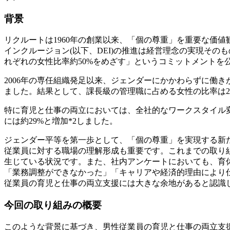
背景
リクルートは1960年の創業以来、「個の尊重」を重要な価
インクルージョン(以下、DEI)の推進は経営理念の実現その
れぞれの女性比率約50%をめざす」というコミットメントを
2006年の専任組織発足以来、ジェンダーにかかわらずに働
ました。結果として、課長級の管理職に占める女性の比率は2006
特に育児と仕事の両立においては、全社的なワークスタイル変革
には約29%と増加*2しました。
ジェンダー平等を第一歩として、「個の尊重」を実現する新
従業員に対する職場の理解形成も重要です。これまでの取り組み
生じている状況です。また、社内アンケートにおいても、育休
「業務調整ができなかった」「キャリアや経済的理由により
従業員の育児と仕事の両立支援には大きな余地があると認識
今回の取り組みの概要
このような背景に基づき、男性従業員の育児と仕事の両立支援