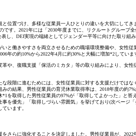
値観と位置づけ、多様な従業員一人ひとりの違いを大切にして
ものです。2021年には「2030年度までに、リクルートグルー
公表し、DEI実現の端緒としてジェンダー平等に向けた取り組
きがいと働きやすさを両立させるための職場環境整備や、女性
年の約10%から2022年4月に約30%と大幅に増加*2していま
や、復職支援「保活のミカタ」等の取り組みにより、女性従業員
たな段階に進むためには、女性従業員に対する支援だけではな
の結果、男性従業員の育児休業取得率は、2018年度の約7%か
*1を取得した男性従業員の97%が「取得してよかった」と答
仕事を優先」「取得しづらい雰囲気」を挙げており(次ページ「
しています。
をさらに強化することを決定しました。男性従業員が、2022年