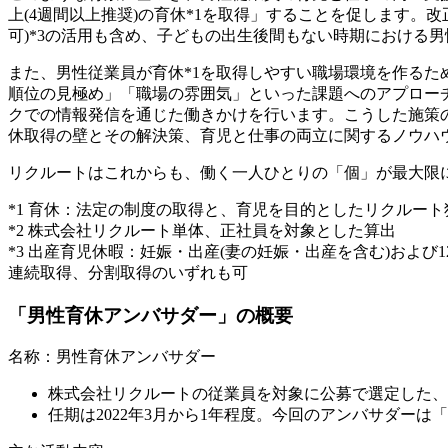
上(4週間以上推奨)の育休*1を取得」することを促します。
可)*3の活用も含め、子どもの出生後間もない時期における
また、男性従業員が育休*1を取得しやすい職場環境を作るた
順位の見極め」「職場の雰囲気」といった課題へのアプロー
クでの情報発信を通じた働きかけを行います。こうした施策
休取得の壁とその解決策、育児と仕事の両立に関するノウハ
リクルートはこれからも、働く一人ひとりの「個」が最大限に
*1 育休：法定の制度の取得と、育児を目的としたリクルー
*2 株式会社リクルート単体、正社員を対象とした算出
*3 出産育児休暇：妊娠・出産(妻の妊娠・出産を含む)およ
連続取得、分割取得のいずれも可
「男性育休アンバサダー」の概要
名称：男性育休アンバサダー
株式会社リクルートの従業員を対象に公募で選定した、
任期は2022年3月から1年程度。今回のアンバサダーは