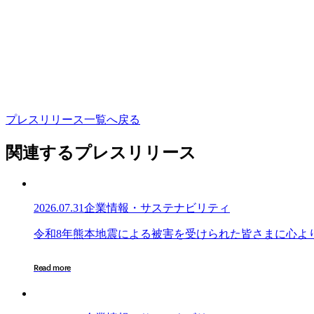
プ
レ
ス
リ
リ
ー
ス
一
覧
へ
戻
る
関連するプレスリリース
2026.07.31
企業情報・サステナビリティ
令
令
和
8
年
熊
本
地
震
に
よ
る
被
害
を
受
け
ら
れ
た
皆
さ
ま
に
心
よ
和
8
R
e
a
d
m
o
r
e
年
熊
本