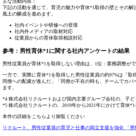
主な活動内容：
下記の活動を通じて、育児の魅力や育休*1取得の壁とその解
風土の醸成を進めます。
社内イベントや研修への登壇
社内外メディアの取材対応
従業員からの育休取得相談対応
参考：男性育休*1に関する社内アンケートの結果
男性従業員が育休*1を取得しない理由は、1位：業務調整ができな
一方で、実際に育休*1を取得した男性従業員の約97%は「
同僚への配慮が進んだ」「同僚が不在の時も、チームでカバ
ます。
*4 株式会社リクルートおよび国内主要グループ会社の、子ども
*5 株式会社リクルートの、2019年から2021年にかけて育休
本件の詳細をこちらより御覧ください
リクルート、男性従業員の育児と仕事の両立支援を強化 「男