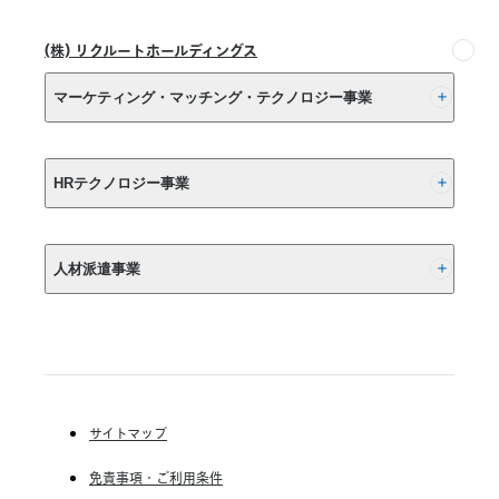
能
ー
供
に
ソ
開
(株) リクルートホールディングス
ナ
始
ル
マーケティング・マッチング・テクノロジー事業
コ
ー
チ
(株) リクルート
プ
HRテクノロジー事業
ラ
ン」、
(株) インディードリクルートパートナーズ
提
人材派遣事業
供
(株) インディードリクルートテクノロジーズ
終
了
Indeed, Inc.
RGF Staffing B.V.
の
RGF OHR USA, INC.
お
(株) リクルートスタッフィング
知
(株) スタッフサービス・ホールディングス
ら
サイトマップ
せ
RGF Staffing France SAS
免責事項・ご利用条件
RGF Staffing Germany GmbH