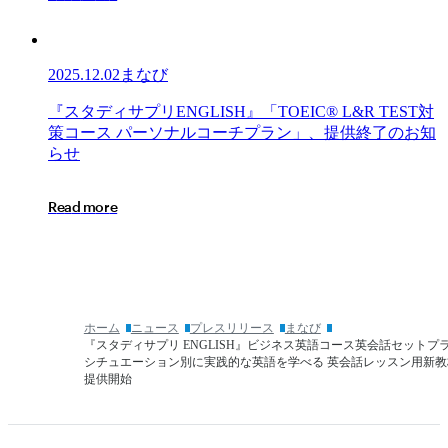
サ
も、
プ
ど
リ
こ
ENGLISH』、
2025.12.02
まなび
で
「双
も
方
『ス
『
ス
タ
デ
ィ
サ
プ
リ
E
N
G
L
I
S
H
』
「
T
O
E
I
C
®
L
&
R
T
E
S
T
対
「TOEIC®
向
タ
策
コ
ー
ス
パ
ー
ソ
ナ
ル
コ
ー
チ
プ
ラ
ン
」
、
提
供
終
了
の
お
知
L&R
型
デ
ら
せ
IP
AI
ィ
テ
英
サ
ス
R
e
a
d
m
o
r
e
会
プ
ト
話」
リ
（オ
機
ENGLISH』
ン
能
「TOEIC®
ラ
を
L&R
イ
全
TEST
ン）」
ホーム
ニュース
プレスリリース
まなび
対
主
『スタディサプリ ENGLISH』ビジネス英語コース英会話セットプ
の
策
要
シチュエーション別に実践的な英語を学べる 英会話レッスン用新教
受
コ
講
提供開始
験
ー
座
が
ス
に
可
パ
提