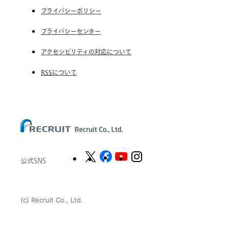
RGF Staffing the Netherlands B.V.
プライバシーポリシー
Unique NV
プライバシーセンター
Staffmark Group, LLC
アクセシビリティの対応について
The CSI Companies, Inc.
RSSについて
Chandler Macleod Group Limited
Peoplebank Hong Kong
公式SNS
(c) Recruit Co., Ltd.