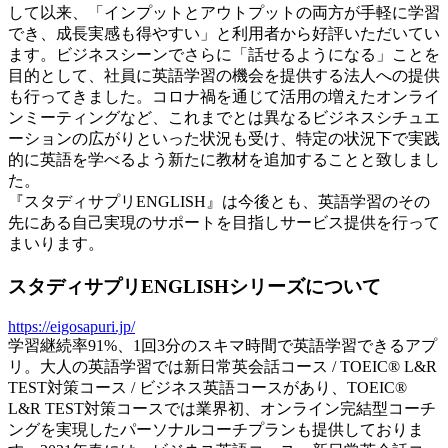
して以来、「インプットとアウトプットの両方が手軽に学習
でき、成長実感も得やすい」と利用者から好評いただいてい
ます。ビジネスシーンでさらに「話せるようになる」ことを
目的として、社員に英語学習の機会を提供する法人への提供
も行ってきました。コロナ禍を通じて活用の増えたオンライ
ンミーティングなど、これまでとは異なるビジネスシチュエ
ーションの広がりといった状況も受け、特定の状況下で実践
的に英語を学べるよう新たに教材を追加することと致しまし
た。
『スタディサプリENGLISH』は今後とも、英語学習のその
先にある自己実現のサポートを目指しサービス提供を行って
まいります。
スタディサプリENGLISHシリーズについて
https://eigosapuri.jp/
学習継続率91%、1回3分のスキマ時間で英語学習できるアプ
リ。大人の英語学習では新日常英会話コース / TOEIC® L&R
TEST対策コース / ビジネス英語コースがあり、TOEIC®︎
L&R TEST対策コースでは業界初、オンライン完結型コーチ
ングを実現したパーソナルコーチプランも提供しておりま