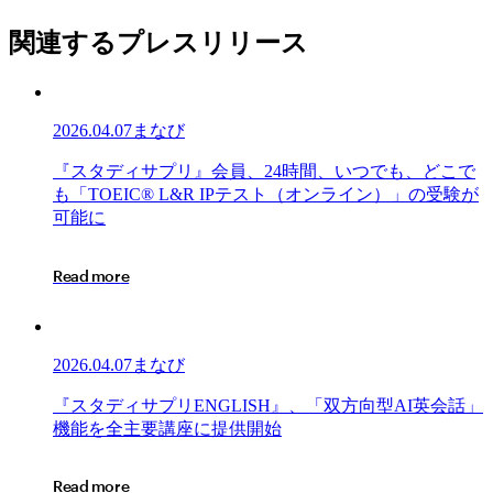
関連するプレスリリース
2026.04.07
まなび
『ス
『
ス
タ
デ
ィ
サ
プ
リ
』
会
員
、
2
4
時
間
、
い
つ
で
も
、
ど
こ
で
タ
も
「
T
O
E
I
C
®
L
&
R
I
P
テ
ス
ト
（
オ
ン
ラ
イ
ン
）
」
の
受
験
が
デ
可
能
に
ィ
サ
R
e
a
d
m
o
r
e
プ
リ』
会
員、
2026.04.07
まなび
24
時
『ス
『
ス
タ
デ
ィ
サ
プ
リ
E
N
G
L
I
S
H
』
、
「
双
方
向
型
A
I
英
会
話
」
間、
タ
機
能
を
全
主
要
講
座
に
提
供
開
始
い
デ
つ
ィ
R
e
a
d
m
o
r
e
で