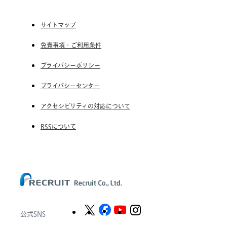
る
こ
(株) スタッフサービス・ホールディングス
と
サイトマップ
RGF Staffing France SAS
が
重
免責事項・ご利用条件
RGF Staffing Germany GmbH
要
RGF Staffing the Netherlands B.V.
プライバシーポリシー
Unique NV
プライバシーセンター
Staffmark Group, LLC
アクセシビリティの対応について
The CSI Companies, Inc.
RSSについて
Chandler Macleod Group Limited
Peoplebank Hong Kong
公式SNS