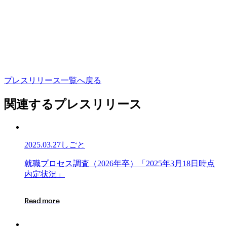
プ
レ
ス
リ
リ
ー
ス
一
覧
へ
戻
る
関連するプレスリリース
2025.03.27
しごと
就
就
職
プ
ロ
セ
ス
調
査
（
2
0
2
6
年
卒
）
「
2
0
2
5
年
3
月
1
8
日
時
点
職
内
定
状
況
」
プ
ロ
R
e
a
d
m
o
r
e
セ
ス
調