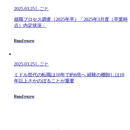
査
2025.03.25
しごと
（2026
年
就
就
職
プ
ロ
セ
ス
調
査
（
2
0
2
5
年
卒
）
「
2
0
2
5
年
3
月
度
（
卒
業
時
卒）
職
点
）
内
定
状
況
」
「2025
プ
年
ロ
R
e
a
d
m
o
r
e
3
セ
月
ス
18
調
日
査
2025.03.25
しごと
時
（2025
点
年
ミ
ミ
ド
ル
世
代
の
転
職
は
1
0
年
で
約
6
倍
へ
経
験
の
棚
卸
し
は
1
0
内
卒）
ド
年
以
上
さ
か
の
ぼ
る
こ
と
が
重
要
定
「2025
ル
状
年
世
況」
R
e
a
d
m
o
r
e
3
代
月
の
度
転
（卒
職
業
は
時
10