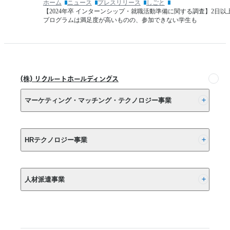
ホーム
ニュース
プレスリリース
しごと
点）
年
【2024年卒 インターンシップ・就職活動準備に関する調査】2日以
内
で
プログラムは満足度が高いものの、参加できない学生も
定
約
状
6
倍
況」
へ
経
(株) リクルートホールディングス
験
の
マーケティング・マッチング・テクノロジー事業
棚
卸
し
(株) リクルート
は
HRテクノロジー事業
10
年
以
(株) インディードリクルートパートナーズ
上
人材派遣事業
(株) インディードリクルートテクノロジーズ
さ
か
Indeed, Inc.
RGF Staffing B.V.
の
RGF OHR USA, INC.
ぼ
(株) リクルートスタッフィング