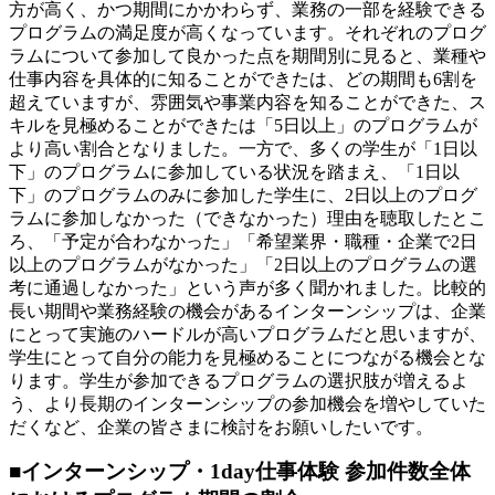
方が高く、かつ期間にかかわらず、業務の一部を経験できる
プログラムの満足度が高くなっています。それぞれのプログ
ラムについて参加して良かった点を期間別に見ると、業種や
仕事内容を具体的に知ることができたは、どの期間も6割を
超えていますが、雰囲気や事業内容を知ることができた、ス
キルを見極めることができたは「5日以上」のプログラムが
より高い割合となりました。一方で、多くの学生が「1日以
下」のプログラムに参加している状況を踏まえ、「1日以
下」のプログラムのみに参加した学生に、2日以上のプログ
ラムに参加しなかった（できなかった）理由を聴取したとこ
ろ、「予定が合わなかった」「希望業界・職種・企業で2日
以上のプログラムがなかった」「2日以上のプログラムの選
考に通過しなかった」という声が多く聞かれました。比較的
長い期間や業務経験の機会があるインターンシップは、企業
にとって実施のハードルが高いプログラムだと思いますが、
学生にとって自分の能力を見極めることにつながる機会とな
ります。学生が参加できるプログラムの選択肢が増えるよ
う、より長期のインターンシップの参加機会を増やしていた
だくなど、企業の皆さまに検討をお願いしたいです。
■インターンシップ・1day仕事体験 参加件数全体