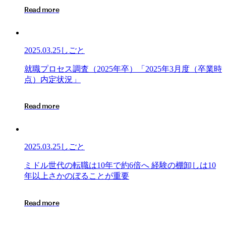
ロ
R
e
a
d
m
o
r
e
セ
ス
調
査
2025.03.25
しごと
（2026
年
就
就
職
プ
ロ
セ
ス
調
査
（
2
0
2
5
年
卒
）
「
2
0
2
5
年
3
月
度
（
卒
業
時
卒）
職
点
）
内
定
状
況
」
「2025
プ
年
ロ
R
e
a
d
m
o
r
e
3
セ
月
ス
18
調
日
査
2025.03.25
しごと
時
（2025
点
年
ミ
ミ
ド
ル
世
代
の
転
職
は
1
0
年
で
約
6
倍
へ
経
験
の
棚
卸
し
は
1
0
内
卒）
ド
年
以
上
さ
か
の
ぼ
る
こ
と
が
重
要
定
「2025
ル
状
年
世
況」
R
e
a
d
m
o
r
e
3
代
月
の
度