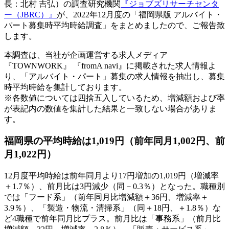
長：北村 吉弘）の調査研究機関
『ジョブズリサーチセンタ
ー（JBRC）』
が、2022年12月度の「福岡県版 アルバイト・
パート募集時平均時給調査」をまとめましたので、ご報告致
します。
本調査は、当社が企画運営する求人メディア
『TOWNWORK』 『fromA navi』に掲載された求人情報よ
り、「アルバイト・パート」募集の求人情報を抽出し、募集
時平均時給を集計しております。
※各数値については四捨五入しているため、増減額および率
が表記内の数値を集計した結果と一致しない場合がありま
す。
福岡県の平均時給は1,019円（前年同月1,002円、前
月1,022円）
12月度平均時給は前年同月より17円増加の1,019円（増減率
＋1.7％）、前月比は3円減少（同－0.3％）となった。職種別
では「フード系」（前年同月比増減額＋36円、増減率＋
3.9％）、「製造・物流・清掃系」（同＋18円、＋1.8％）な
ど4職種で前年同月比プラス。前月比は「事務系」（前月比