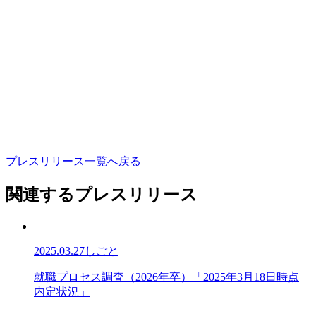
プ
レ
ス
リ
リ
ー
ス
一
覧
へ
戻
る
関連するプレスリリース
2025.03.27
しごと
就
就
職
プ
ロ
セ
ス
調
査
（
2
0
2
6
年
卒
）
「
2
0
2
5
年
3
月
1
8
日
時
点
職
内
定
状
況
」
プ