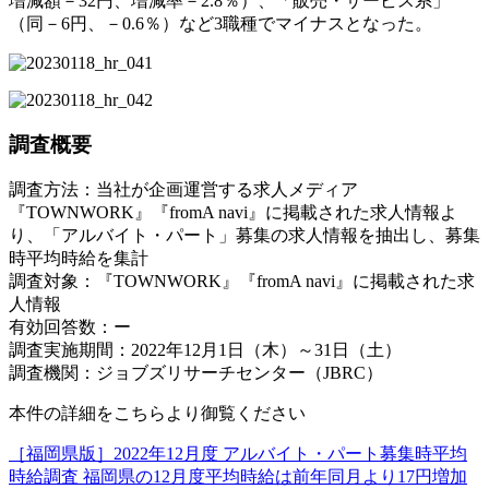
増減額－32円、増減率－2.8％）、「販売・サービス系」
（同－6円、－0.6％）など3職種でマイナスとなった。
調査概要
調査方法：当社が企画運営する求人メディア
『TOWNWORK』『fromA navi』に掲載された求人情報よ
り、「アルバイト・パート」募集の求人情報を抽出し、募集
時平均時給を集計
調査対象：『TOWNWORK』『fromA navi』に掲載された求
人情報
有効回答数：ー
調査実施期間：2022年12月1日（木）～31日（土）
調査機関：ジョブズリサーチセンター（JBRC）
本件の詳細をこちらより御覧ください
［福岡県版］2022年12月度 アルバイト・パート募集時平均
時給調査 福岡県の12月度平均時給は前年同月より17円増加