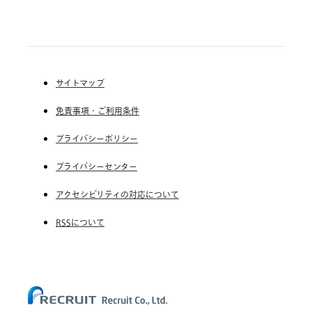
か
Indeed, Inc.
RGF Staffing B.V.
の
RGF OHR USA, INC.
ぼ
(株) リクルートスタッフィング
る
こ
(株) スタッフサービス・ホールディングス
と
サイトマップ
RGF Staffing France SAS
が
重
免責事項・ご利用条件
RGF Staffing Germany GmbH
要
RGF Staffing the Netherlands B.V.
プライバシーポリシー
Unique NV
プライバシーセンター
Staffmark Group, LLC
アクセシビリティの対応について
The CSI Companies, Inc.
RSSについて
Chandler Macleod Group Limited
Peoplebank Hong Kong