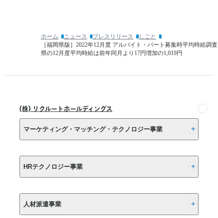
転
（卒
職
業
は
時
10
ホーム
ニュース
プレスリリース
しごと
点）
年
［福岡県版］2022年12月度 アルバイト・パート募集時平均時給調査
内
で
県の12月度平均時給は前年同月より17円増加の1,019円
定
約
状
6
倍
況」
へ
経
(株) リクルートホールディングス
験
の
マーケティング・マッチング・テクノロジー事業
棚
卸
し
(株) リクルート
は
HRテクノロジー事業
10
年
以
(株) インディードリクルートパートナーズ
上
人材派遣事業
(株) インディードリクルートテクノロジーズ
さ