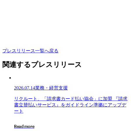
プ
レ
ス
リ
リ
ー
ス
一
覧
へ
戻
る
関連するプレスリリース
2026.07.14
業務・経営支援
リ
リ
ク
ル
ー
ト
、
「
請
求
書
カ
ー
ド
払
い
協
会
」
に
加
盟
『
請
求
ク
書
立
替
払
い
サ
ー
ビ
ス
』
を
ガ
イ
ド
ラ
イ
ン
準
拠
に
ア
ッ
プ
デ
ル
ー
ト
ー
ト、
R
e
a
d
m
o
r
e
「請