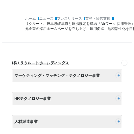
開
ビ
サ
始
ス』
ー
美
を
ビ
ホーム
ニュース
プレスリリース
業務・経営支援
容
ガ
ス
リクルート、岐阜県岐阜市と連携協定を締結『Airワーク 採用管理
サ
イ
『リ
元企業の採用ホームページを立ち上げ、雇用促進、地域活性化を目
ロ
ド
ク
ン
ラ
ル
の
イ
ー
少
ン
ト
額・
準
か
(株) リクルートホールディングス
短
拠
ん
期
に
た
マーケティング・マッチング・テクノロジー事業
の
ア
ん
資
ッ
支
金
プ
払
(株) リクルート
ニ
デ
い』、
HRテクノロジー事業
ー
ー
サ
ズ
ト
ー
に
(株) インディードリクルートパートナーズ
ビ
応
人材派遣事業
ス
(株) インディードリクルートテクノロジーズ
え、
終
前