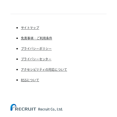
Indeed, Inc.
了
RGF Staffing B.V.
向
の
RGF OHR USA, INC.
き
(株) リクルートスタッフィング
お
な
知
(株) スタッフサービス・ホールディングス
事
ら
業
サイトマップ
せ
RGF Staffing France SAS
運
営
免責事項・ご利用条件
RGF Staffing Germany GmbH
を
RGF Staffing the Netherlands B.V.
プライバシーポリシー
支
援
Unique NV
プライバシーセンター
Staffmark Group, LLC
アクセシビリティの対応について
The CSI Companies, Inc.
RSSについて
Chandler Macleod Group Limited
Peoplebank Hong Kong