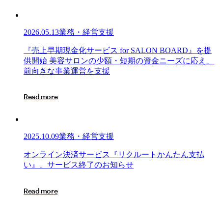
求
書
カ
2026.05.13
業務・経営支援
ー
ド
『売
『
売
上
早
期
現
金
化
サ
ー
ビ
ス
f
o
r
S
A
L
O
N
B
O
A
R
D
』
を
提
払
上
供
開
始
美
容
サ
ロ
ン
の
少
額
・
短
期
の
資
金
ニ
ー
ズ
に
応
え
、
い
早
前
向
き
な
事
業
運
営
を
支
援
協
期
会」
現
R
e
a
d
m
o
r
e
に
金
加
化
盟
サ
『請
ー
2025.10.09
業務・経営支援
求
ビ
書
ス
オ
オ
ン
ラ
イ
ン
決
済
サ
ー
ビ
ス
『
リ
ク
ル
ー
ト
か
ん
た
ん
支
払
立
for
ン
い
』
、
サ
ー
ビ
ス
終
了
の
お
知
ら
せ
SALON
替
ラ
BOARD』
払
イ
R
e
a
d
m
o
r
e
を
い
ン
提
サ
決
供
ー
済