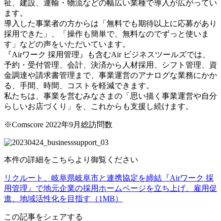
祉、建設、運輸・物流などの幅広い業種で導入が広がってい
ます。
導入した事業者の方からは「無料でも期待以上に応募があり
採用できた」、「操作も簡単で、無料なのでずっと使いま
す」などの声をいただいています。
『Airワーク 採用管理』も含むAir ビジネスツールズでは、
予約・受付管理、会計、決済から人材採用、シフト管理、資
金調達や請求書管理まで、事業運営のアナログな業務にかか
る、手間、時間、コストを軽減できます。
私たちは、事業を営むみなさまの「思い描く事業運営や自分
らしいお店づくり」を、これからも支援し続けます。
※Comscore 2022年9月総訪問数
本件の詳細をこちらより御覧ください
リクルート、岐阜県岐阜市と連携協定を締結『Airワーク 採
用管理』で地元企業の採用ホームページを立ち上げ、雇用促
進、地域活性化を目指す（1MB）
この記事をシェアする