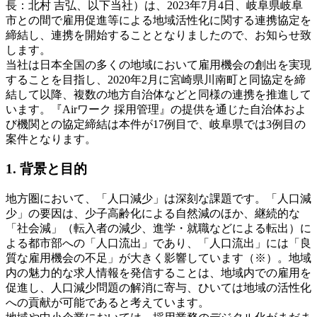
長：北村 吉弘、以下当社）は、2023年7月4日、岐阜県岐阜
市との間で雇用促進等による地域活性化に関する連携協定を
締結し、連携を開始することとなりましたので、お知らせ致
します。
当社は日本全国の多くの地域において雇用機会の創出を実現
することを目指し、2020年2月に宮崎県川南町と同協定を締
結して以降、複数の地方自治体などと同様の連携を推進して
います。『Airワーク 採用管理』の提供を通じた自治体およ
び機関との協定締結は本件が17例目で、岐阜県では3例目の
案件となります。
1. 背景と目的
地方圏において、「人口減少」は深刻な課題です。「人口減
少」の要因は、少子高齢化による自然減のほか、継続的な
「社会減」（転入者の減少、進学・就職などによる転出）に
よる都市部への「人口流出」であり、「人口流出」には「良
質な雇用機会の不足」が大きく影響しています（※）。地域
内の魅力的な求人情報を発信することは、地域内での雇用を
促進し、人口減少問題の解消に寄与、ひいては地域の活性化
への貢献が可能であると考えています。