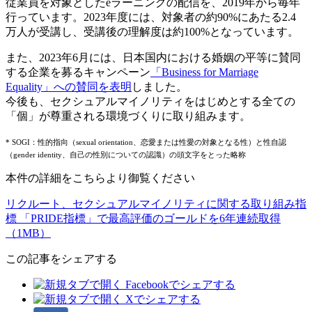
従業員を対象としたeラーニングの配信を、2019年から毎年
行っています。2023年度には、対象者の約90%にあたる2.4
万人が受講し、受講後の理解度は約100%となっています。
また、2023年6月には、日本国内における婚姻の平等に賛同
する企業を募るキャンペーン
「Business for Marriage
Equality」への賛同を表明
しました。
今後も、セクシュアルマイノリティをはじめとする全ての
「個」が尊重される環境づくりに取り組みます。
* SOGI：性的指向（sexual orientation、恋愛または性愛の対象となる性）と性自認
（gender identity、自己の性別についての認識）の頭文字をとった略称
本件の詳細をこちらより御覧ください
リクルート、セクシュアルマイノリティに関する取り組み指
標 「PRIDE指標」で最高評価のゴールドを6年連続取得
（1MB）
この記事をシェアする