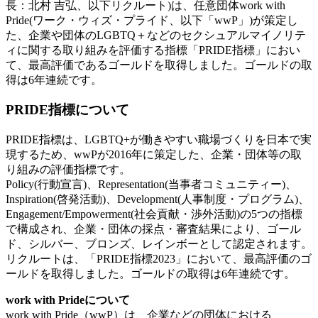
長：北村 吉弘、以下リクルート)は、任意団体work with
Pride(ワーク・ウィズ・プライド、以下「wwP」)が策定し
た、企業や団体のLGBTQ＋などのセクシュアルマイノリテ
ィに関する取り組みを評価する指標「PRIDE指標」におい
て、最高評価であるゴールドを取得しました。ゴールドの取
得は6年連続です。
PRIDE指標について
PRIDE指標は、LGBTQ+が働きやすい職場づくりを日本で実
現するため、wwPが2016年に策定した、企業・団体等の取
り組みの評価指標です。
Policy(行動宣言)、Representation(当事者コミュニティー)、
Inspiration(啓発活動)、Development(人事制度・プログラム)、
Engagement/Empowerment(社会貢献・渉外活動)の5つの指標
で構成され、企業・団体の採点・審査結果により、ゴール
ド、シルバー、ブロンズ、レインボーとして認定されます。
リクルートは、「PRIDE指標2023」において、最高評価のゴ
ールドを取得しました。ゴールドの取得は6年連続です。
work with Prideについて
work with Pride（wwP）は、企業などの団体における