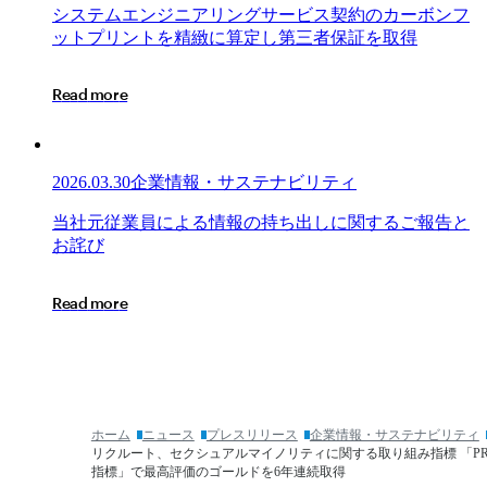
よ
シ
シ
ス
テ
ム
エ
ン
ジ
ニ
ア
リ
ン
グ
サ
ー
ビ
ス
契
約
の
カ
ー
ボ
ン
フ
る
ス
ッ
ト
プ
リ
ン
ト
を
精
緻
に
算
定
し
第
三
者
保
証
を
取
得
被
テ
害
ム
R
e
a
d
m
o
r
e
を
エ
受
ン
け
ジ
ら
ニ
2026.03.30
企業情報・サステナビリティ
れ
ア
た
リ
当
当
社
元
従
業
員
に
よ
る
情
報
の
持
ち
出
し
に
関
す
る
ご
報
告
と
皆
ン
社
お
詫
び
さ
グ
元
ま
サ
従
R
e
a
d
m
o
r
e
に
ー
業
心
ビ
員
よ
ス
に
り
契
よ
お
約
る
見
の
情
ホーム
ニュース
プレスリリース
企業情報・サステナビリティ
舞
カ
報
リクルート、セクシュアルマイノリティに関する取り組み指標 「PRI
い
ー
の
指標」で最高評価のゴールドを6年連続取得
申