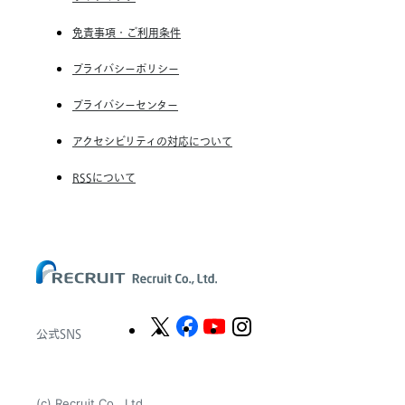
RGF Staffing France SAS
取
免責事項・ご利用条件
RGF Staffing Germany GmbH
得
RGF Staffing the Netherlands B.V.
プライバシーポリシー
Unique NV
プライバシーセンター
Staffmark Group, LLC
アクセシビリティの対応について
The CSI Companies, Inc.
RSSについて
Chandler Macleod Group Limited
Peoplebank Hong Kong
公式SNS
(c) Recruit Co., Ltd.