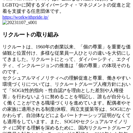
LGBTQ+に関するダイバーシティ・マネジメントの促進と定
着を支援する任意団体です。
https://workwithpride.jp/
リクルートの取り組み
リクルートは、1960年の創業以来、「個の尊重」を重要な価
値観と位置付け、多様な従業員一人ひとりの違いを大切にし
てきました。リクルートにとって、ダイバーシティ、エクイ
ティ、インクルージョンの推進は「個の尊重」の体現そのも
のです。
セクシュアルマイノリティへの理解促進と尊重、働きやすい
環境づくりについては、リクルートグループ人権方針におい
て「SOGI(性的指向・性自認)*を理由とした差別や人権侵
害」を行わないように努めることを明記し、誰もが自分らし
く働くことができる職場づくりを進めています。配偶者やそ
の家族に適用される制度(休暇、両立支援策等)は、SOGIにか
かわらず、自治体などによるパートナーシップ証明がなくて
も適用をしています。また、SOGIやセクシュアルマイノリ
ティに関する理解を深めるために、国内リクルートグループ