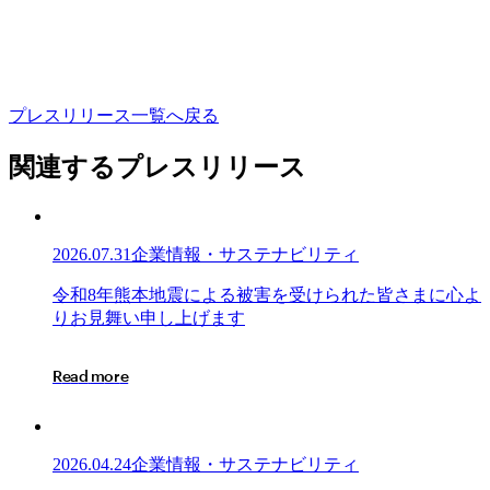
プ
レ
ス
リ
リ
ー
ス
一
覧
へ
戻
る
関連するプレスリリース
2026.07.31
企業情報・サステナビリティ
令
令
和
8
年
熊
本
地
震
に
よ
る
被
害
を
受
け
ら
れ
た
皆
さ
ま
に
心
よ
和
り
お
見
舞
い
申
し
上
げ
ま
す
8
年
R
e
a
d
m
o
r
e
熊
本
地
震
2026.04.24
企業情報・サステナビリティ
に