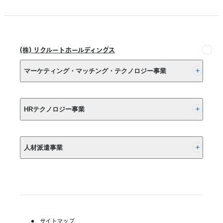
ボ
持
し
ン
ち
上
フ
出
げ
ッ
し
ま
ト
に
(株) リクルートホールディングス
す
プ
関
リ
す
マーケティング・マッチング・テクノロジー事業
ン
る
ト
ご
を
報
(株) リクルート
精
告
HRテクノロジー事業
緻
と
に
お
(株) インディードリクルートパートナーズ
算
詫
人材派遣事業
定
び
(株) インディードリクルートテクノロジーズ
し
第
Indeed, Inc.
RGF Staffing B.V.
三
RGF OHR USA, INC.
者
(株) リクルートスタッフィング
保
(株) スタッフサービス・ホールディングス
証
サイトマップ
を