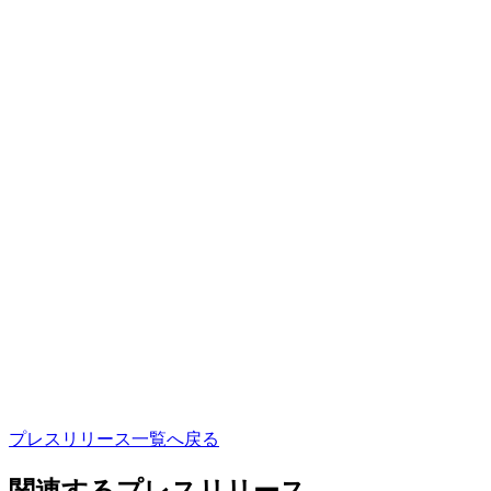
プ
レ
ス
リ
リ
ー
ス
一
覧
へ
戻
る
関連するプレスリリース