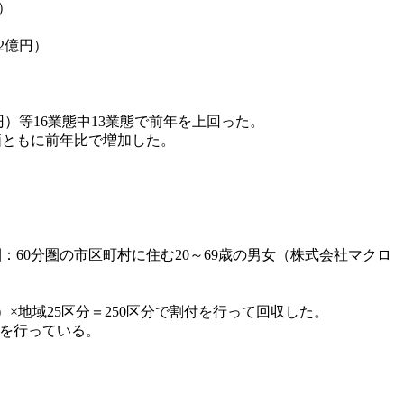
回）
22億円）
円）等16業態中13業態で前年を上回った。
・単価ともに前年比で増加した。
60分圏の市区町村に住む20～69歳の男女（株式会社マクロ
0代）×地域25区分＝250区分で割付を行って回収した。
計を行っている。