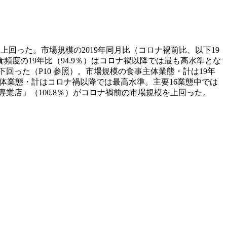
の
サ
イ
ト
を上回った。市場規模の2019年同月比（コロナ禍前比、以下19
は
外食頻度の19年比（94.9％）はコロナ禍以降では最も高水準とな
こ
を下回った（P10 参照）。市場規模の食事主体業態・計は19年
、食事主体業態・計はコロナ禍以降では最高水準。主要16業態中では
ち
専業店」（100.8％）がコロナ禍前の市場規模を上回った。
ら