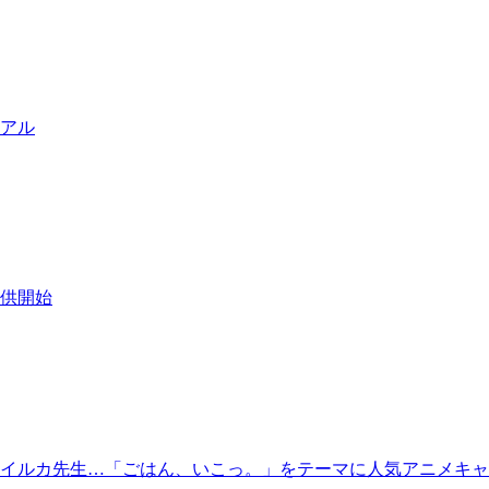
ア
ル
供
開
始
イ
ル
カ
先
生
…
「
ご
は
ん
、
い
こ
っ
。
」
を
テ
ー
マ
に
人
気
ア
ニ
メ
キ
ャ