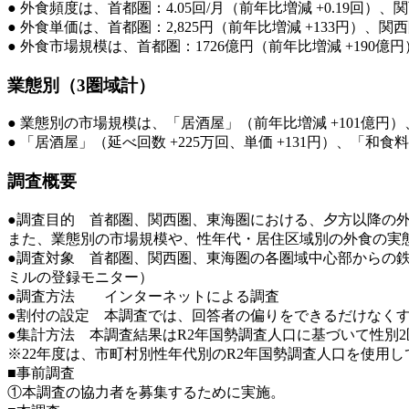
● 外食頻度は、首都圏：4.05回/月（前年比増減 +0.19回）、関西圏
● 外食単価は、首都圏：2,825円（前年比増減 +133円）、関西圏：
● 外食市場規模は、首都圏：1726億円（前年比増減 +190億円
業態別（3圏域計）
● 業態別の市場規模は、「居酒屋」（前年比増減 +101億円）
● 「居酒屋」（延べ回数 +225万回、単価 +131円）、「和
調査概要
●調査目的 首都圏、関西圏、東海圏における、夕方以降の
また、業態別の市場規模や、性年代・居住区域別の外食の実
●調査対象 首都圏、関西圏、東海圏の各圏域中心部からの鉄道
ミルの登録モニター）
●調査方法 インターネットによる調査
●割付の設定 本調査では、回答者の偏りをできるだけなくすために、性
●集計方法 本調査結果はR2年国勢調査人口に基づいて性別2
※22年度は、市町村別性年代別のR2年国勢調査人口を使用し
■事前調査
①本調査の協力者を募集するために実施。