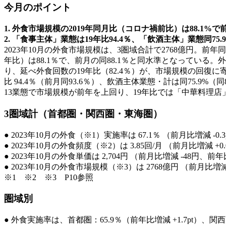
今月のポイント
1. 外食市場規模の2019年同月比（コロナ禍前比）は88.1%で前
2. 「食事主体」業態は19年比94.4％、「飲酒主体」業態同75.
2023年10月の外食市場規模は、3圏域合計で2768億円。前
年比）は88.1％で、前月の同88.1％と同水準となっている。
り、延べ外食回数の19年比（82.4％）が、市場規模の回復に寄
比 94.4％（前月同93.6％）、飲酒主体業態・計は同75.9
13業態で市場規模が前年を上回り、19年比では「中華料理店」
3圏域計（首都圏・関西圏・東海圏）
● 2023年10月の外食（※1）実施率は 67.1％ （前月比増減 -0.3
● 2023年10月の外食頻度（※2）は 3.85回/月 （前月比増減 +0
● 2023年10月の外食単価は 2,704円 （前月比増減 -48円、前年
● 2023年10月の外食市場規模（※3）は 2768億円 （前月比増減
※1 ※2 ※3 P10参照
圏域別
● 外食実施率は、首都圏：65.9％（前年比増減 +1.7pt）、関西圏：6