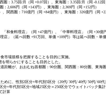
：3.75回/月（同 +0.07回）、東海圏：3.35回/月（同 -0.12
2,606円（同 +143円）、東海圏：2,369円（同 +152円）
）、関西圏：716億円（同 +84億円）、東海圏：326億円（同 +
、「和食料理店」（同 +47億円）、「中華料理店」（同 +30億
食料理店」（延べ回数 +91万回、単価 +109円）等は延べ回数
外食市場規模を把握することを目的に実施。
態を明らかにすることも目的とした。
距離が、おおむね首都圏：90分圏、関西圏：80分圏、東海圏：
別2区分×年代別5区分（20代/ 30代/ 40代/ 50代/ 6
区分×年代別5区分×地域25区分＝250区分でウェイトバック集
て計算