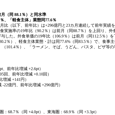
月（同 88.1％）と同水準
9％、「軽食主体」業態同77.6％
年同月比（以下、前年比）は+296億円と23カ月連続して前年実績
外食実施率の19年比（90.2％）は前月（同88.7％）を上回り、
与した。外食単価の19年比（106.9％）は前月（同112.5％）
%（同80.2％）、軽食主体業態・計は同77.6%（同83.5％）で
（101.4％）、「ラーメン、そば、うどん、パスタ、ピザ等の
pt、前年比増減 +2.6pt）
.05回、前年比増減 +0.10回）
比増減 +141円）
 -22億円、前年比増減 +296億円）
8.7％（同 +4.0pt）、東海圏：68.9％（同 +3.3pt）