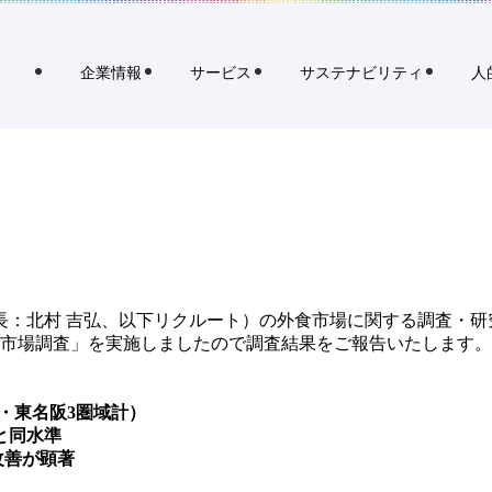
年10月度）
企業情報
サービス
サステナビリティ
人
長：北村 吉弘、以下リクルート）の外食市場に関する調査・研
外食市場調査」を実施しましたので調査結果をご報告いたします。
億円・東名阪3圏域計）
月と同水準
改善が顕著