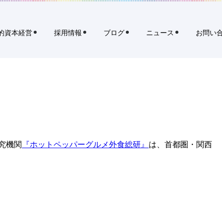
イ
規
ト
タ
内
ブ
検
的資本経営
採用情報
ブログ
ニュース
お問い
索
で
開
く
リ
ク
ル
ー
ト
ホ
究機関
『ホットペッパーグルメ外食総研』
は、首都圏・関西
ー
ル
デ
ィ
ン
グ
ス