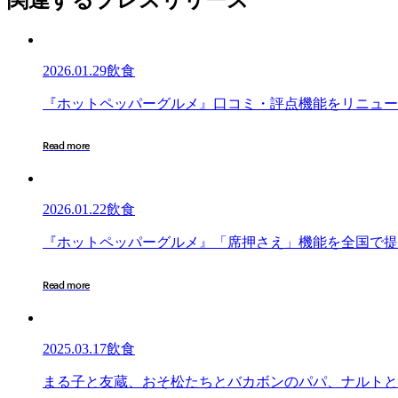
2026.01.29
飲食
『ホ
『
ホ
ッ
ト
ペ
ッ
パ
ー
グ
ル
メ
』
口
コ
ミ
・
評
点
機
能
を
リ
ニ
ュ
ー
ッ
ト
R
e
a
d
m
o
r
e
ペ
ッ
パ
2026.01.22
飲食
ー
グ
『ホ
『
ホ
ッ
ト
ペ
ッ
パ
ー
グ
ル
メ
』
「
席
押
さ
え
」
機
能
を
全
国
で
提
ル
ッ
メ』
ト
R
e
a
d
m
o
r
e
口
ペ
コ
ッ
ミ・
パ
評
2025.03.17
飲食
ー
点
グ
ま
ま
る
子
と
友
蔵
、
お
そ
松
た
ち
と
バ
カ
ボ
ン
の
パ
パ
、
ナ
ル
ト
と
機
ル