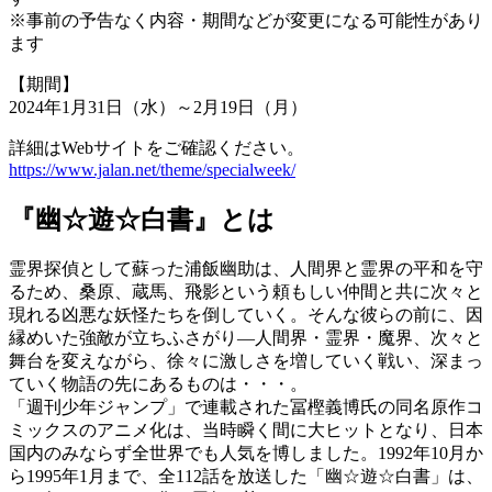
※事前の予告なく内容・期間などが変更になる可能性があり
ます
【期間】
2024年1月31日（水）～2月19日（月）
詳細はWebサイトをご確認ください。
https://www.jalan.net/theme/specialweek/
『幽☆遊☆白書』とは
霊界探偵として蘇った浦飯幽助は、人間界と霊界の平和を守
るため、桑原、蔵馬、飛影という頼もしい仲間と共に次々と
現れる凶悪な妖怪たちを倒していく。そんな彼らの前に、因
縁めいた強敵が立ちふさがり―人間界・霊界・魔界、次々と
舞台を変えながら、徐々に激しさを増していく戦い、深まっ
ていく物語の先にあるものは・・・。
「週刊少年ジャンプ」で連載された冨樫義博氏の同名原作コ
ミックスのアニメ化は、当時瞬く間に大ヒットとなり、日本
国内のみならず全世界でも人気を博しました。1992年10月か
ら1995年1月まで、全112話を放送した「幽☆遊☆白書」は、