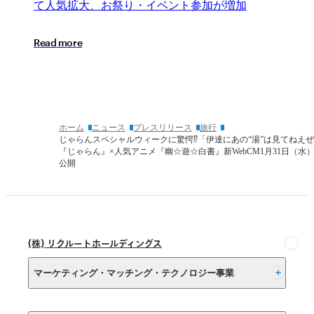
提
SaaS『レ
阪
て
人
気
拡
大
、
お
祭
り
・
イ
ベ
ン
ト
参
加
が
増
加
携
ベ
府
し、
ニ
の
R
e
a
d
m
o
r
e
今
ュ
旅
秋
ー
行
よ
ア
需
り
シ
要
『じ
ス
が
ゃ
タ
急
ホーム
ニュース
プレスリリース
旅行
ら
ン
上
じゃらんスペシャルウィークに驚愕⁉「伊達にあの“湯”は見てねえ
ん
ト』
昇
『じゃらん』×人気アニメ『幽☆遊☆白書』新WebCM1月31日（水
net』
公開
価
GW・
に
格
6
て
月
自
提
以
動
供
降
化
開
の
機
(株) リクルートホールディングス
始
旅
能
行
の
マーケティング・マッチング・テクノロジー事業
先
提
と
供
(株) リクルート
し
開