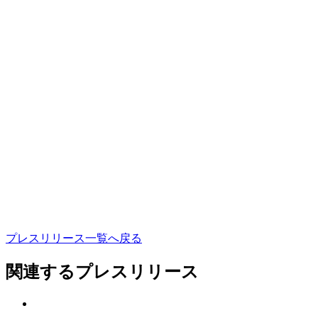
プ
レ
ス
リ
リ
ー
ス
一
覧
へ
戻
る
関連するプレスリリース