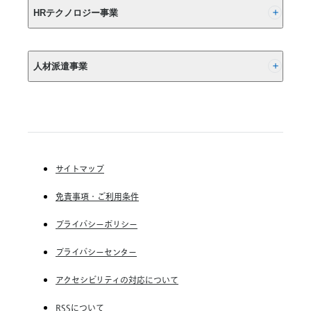
て
始
HRテクノロジー事業
人
気
(株) インディードリクルートパートナーズ
拡
人材派遣事業
大、
(株) インディードリクルートテクノロジーズ
お
Indeed, Inc.
祭
RGF Staffing B.V.
り・
RGF OHR USA, INC.
(株) リクルートスタッフィング
イ
ベ
(株) スタッフサービス・ホールディングス
ン
サイトマップ
ト
RGF Staffing France SAS
参
免責事項・ご利用条件
RGF Staffing Germany GmbH
加
が
RGF Staffing the Netherlands B.V.
プライバシーポリシー
増
加
Unique NV
プライバシーセンター
Staffmark Group, LLC
アクセシビリティの対応について
The CSI Companies, Inc.
RSSについて