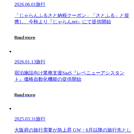
2026.06.01
旅行
「じ
「
じ
ゃ
ら
ん
ふ
る
さ
と
納
税
ク
ー
ポ
ン
」
「
さ
と
ふ
る
」
と
提
ゃ
携
し
、
今
秋
よ
り
『
じ
ゃ
ら
ん
n
e
t
』
に
て
提
供
開
始
ら
ん
R
e
a
d
m
o
r
e
ふ
る
さ
と
2026.01.13
旅行
納
税
宿
宿
泊
施
設
向
け
業
務
支
援
S
a
a
S
『
レ
ベ
ニ
ュ
ー
ア
シ
ス
タ
ン
ク
泊
ト
』
価
格
自
動
化
機
能
の
提
供
開
始
ー
施
ポ
設
R
e
a
d
m
o
r
e
ン」
向
「さ
け
と
業
ふ
務
2025.03.31
旅行
る」
支
と
援
大
大
阪
府
の
旅
行
需
要
が
急
上
昇
G
W
・
6
月
以
降
の
旅
行
先
と
し