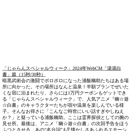
「じゃらんスペシャルウィーク」2024年WebCM「湯湯白
書」篇（15秒/30秒）
暗黒武術会の激闘でボロボロになった浦飯幽助たちはある場
所に向かった。その場所はなんと温泉！半額プランでぜいた
くな宿に泊まれたり、さらには1万円クーポンもゲットでき
る「じゃらんスペシャルウィーク」で、人気アニメ『幽☆遊
☆白書』のキャラクターたちが宿や温泉を楽しんでいる様
子。そんなお得さに「こんなご時世にいい話すぎやしねえ
か？」と疑っている浦飯幽助。ここは霊界探偵としての腕の
見せ所。最後は、アニメ「幽☆遊☆白書」の次回予告をほう
ふつとさせる、あの“名台詞”も⁉ 懐かしさあふれるエモーシ