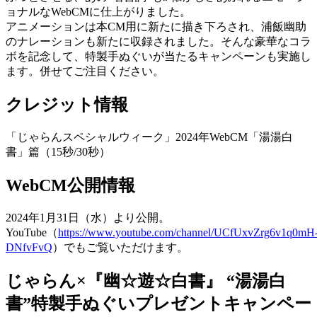
ョナルなWebCMに仕上がりました。
アニメーションは本CM用に新たに描き下ろされ、浦飯幽助
のナレーションも新たに収録されました。そんな豪華なコラ
ボを記念して、特製手ぬぐいが当たるキャンペーンも実施し
ます。併せてご注目ください。
クレジット情報
「じゃらんスペシャルウィーク」2024年WebCM「湯湯白
書」篇（15秒/30秒）
WebCM公開情報
2024年1月31日（水）より公開。
YouTube（
https://www.youtube.com/channel/UCfUxvZrg6v1q0mH
DNfvFvQ
）でもご覧いただけます。
じゃらん×『幽☆遊☆白書』 “湯湯白
書”特製手ぬぐいプレゼントキャンペー