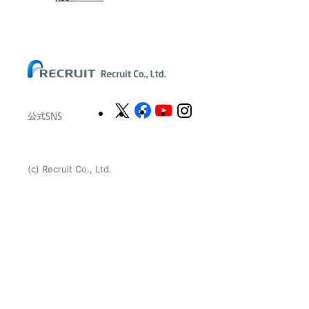
Chandler Macleod Group Limited
Peoplebank Hong Kong
公式SNS
(c) Recruit Co., Ltd.