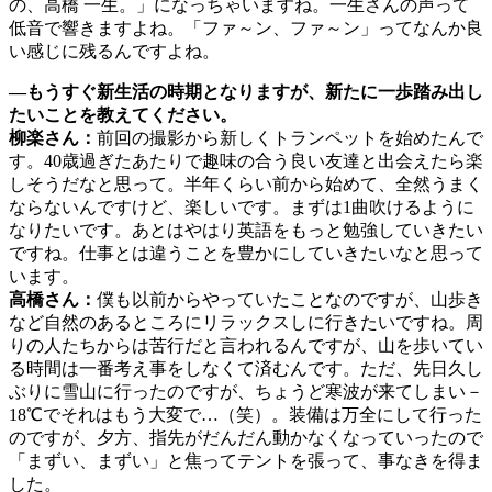
の、高橋 一生。」になっちゃいますね。一生さんの声って
低音で響きますよね。「ファ～ン、ファ～ン」ってなんか良
い感じに残るんですよね。
―もうすぐ新生活の時期となりますが、新たに一歩踏み出し
たいことを教えてください。
柳楽さん：
前回の撮影から新しくトランペットを始めたんで
す。40歳過ぎたあたりで趣味の合う良い友達と出会えたら楽
しそうだなと思って。半年くらい前から始めて、全然うまく
ならないんですけど、楽しいです。まずは1曲吹けるように
なりたいです。あとはやはり英語をもっと勉強していきたい
ですね。仕事とは違うことを豊かにしていきたいなと思って
います。
高橋さん：
僕も以前からやっていたことなのですが、山歩き
など自然のあるところにリラックスしに行きたいですね。周
りの人たちからは苦行だと言われるんですが、山を歩いてい
る時間は一番考え事をしなくて済むんです。ただ、先日久し
ぶりに雪山に行ったのですが、ちょうど寒波が来てしまい－
18℃でそれはもう大変で…（笑）。装備は万全にして行った
のですが、夕方、指先がだんだん動かなくなっていったので
「まずい、まずい」と焦ってテントを張って、事なきを得ま
した。