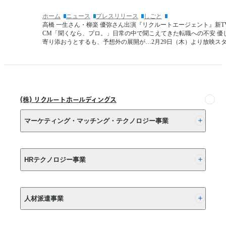
は
時
10
ホーム
ニュース
プレスリリース
しごと
点）
年
高橋 一生さん・柳楽 優弥さん出演『リクルートエージェント』新TV
内
で
CM「聞くなら、プロ。」日常の中で聞こえてきた転職への不安 優
定
寄り添おうとするも、予想外の展開が…2月29日（木）より放映ス
約
状
6
倍
況」
へ
経
験
(株) リクルートホールディングス
の
棚
マーケティング・マッチング・テクノロジー事業
卸
し
は
(株) リクルート
10
HRテクノロジー事業
年
以
(株) インディードリクルートパートナーズ
上
さ
人材派遣事業
(株) インディードリクルートテクノロジーズ
か
の
Indeed, Inc.