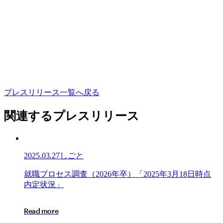
プ
レ
ス
リ
リ
ー
ス
一
覧
へ
戻
る
関連するプレスリリース
2025.03.27
しごと
就
就
職
プ
ロ
セ
ス
調
査
（
2
0
2
6
年
卒
）
「
2
0
2
5
年
3
月
1
8
日
時
点
職
内
定
状
況
」
プ
ロ
R
e
a
d
m
o
r
e
セ