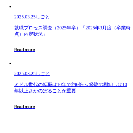
ス
調
査
2025.03.25
しごと
（2026
年
就
就
職
プ
ロ
セ
ス
調
査
（
2
0
2
5
年
卒
）
「
2
0
2
5
年
3
月
度
（
卒
業
時
卒）
職
点
）
内
定
状
況
」
「2025
プ
年
ロ
R
e
a
d
m
o
r
e
3
セ
月
ス
18
調
日
査
2025.03.25
しごと
時
（2025
点
年
ミ
ミ
ド
ル
世
代
の
転
職
は
1
0
年
で
約
6
倍
へ
経
験
の
棚
卸
し
は
1
0
内
卒）
ド
年
以
上
さ
か
の
ぼ
る
こ
と
が
重
要
定
「2025
ル
状
年
世
況」
R
e
a
d
m
o
r
e
3
代
月
の
度
転
（卒
職
業