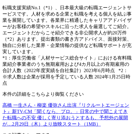
転職支援実績No.1（*1）、日本最大級の転職エージェントサ
ービスです。人材を求める企業と転職を考える個人を結ぶ事
業を展開しています。各業界に精通したキャリアアドバイザ
ーがお客様の希望やスキルに沿った求人を厳選してご紹介。
エージェントだからこそ紹介できる非公開求人が約20万件
（*2）あります。提出書類の書き方アドバイス、面接対策、
独自に分析した業界・企業情報の提供など転職サポートが充
実しています。
*1：厚生労働省「人材サービス総合サイト」における有料職
業紹介事業者のうち無期雇用および4カ月以上の有期雇用の
合計人数（2022年度実績を自社集計）2023年6月時点 *2：
※求人数は企業が採用を予定している人数 2024年1月25日時
点
本件の詳細をこちらより御覧ください
高橋 一生さん・柳楽 優弥さん出演『リクルートエージェン
ト』新TV-CM「聞くなら、プロ。」日常の中で聞こえてき
た転職への不安 優しく寄り添おうとするも、予想外の展開
が…2月29日（木）より放映スタート（1MB）