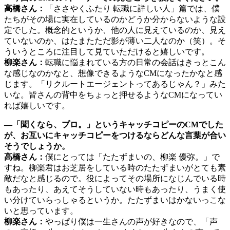
高橋さん：
「ささやくふたり 転職に詳しい人」篇では、僕
たちがその場に実在しているのかどうか分からないような設
定でした。概念的というか、他の人に見えているのか、見え
ていないのか、はたまたただ影が薄い二人なのか（笑）。そ
ういうところに注目して見ていただけると嬉しいです。
柳楽さん：
転職に悩まれている方の日常の会話はきっとこん
な感じなのかなと、想像できるようなCMになったかなと感
じます。「リクルートエージェントってあるじゃん？」みた
いな。皆さんの背中をちょっと押せるようなCMになってい
れば嬉しいです。
―「聞くなら、プロ。」というキャッチコピーのCMでした
が、お互いにキャッチコピーをつけるならどんな言葉が合い
そうでしょうか。
高橋さん：
僕にとっては「たたずまいの、柳楽 優弥。」で
すね。柳楽君はお芝居をしている時のたたずまいがとても素
敵だなと感じるので。役によってその場所になじんでいる時
もあったり、あえてそうしていない時もあったり、うまく使
い分けていらっしゃるというか。たたずまいはかないっこな
いと思っています。
柳楽さん：
やっぱり僕は一生さんの声が好きなので、「声