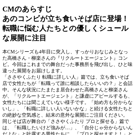
CMのあらすじ
あのコンビが立ち食いそば店に登場！
転職に悩む人たちとの優しくシュール
な展開に注目
本CMシリーズも4年目に突入し、すっかりおなじみとなっ
た高橋さん・柳楽さんの『リクルートエージェント』コン
ビ。今回はこれまでの舞台だった事務所を飛び出し、ひと味
違った展開をお届けします。
「ささやくふたり 転職に詳しい人」篇では、立ち食いそば
店で女性たちが「転職って誰に相談したらいいの？」と会話
中。そんな状況にたまたま居合わせた高橋さんと柳楽さん
が、「リクルートエージェント」と謙虚にアピールするも、
女性たちには聞こえていない様子です。「始め方も分からな
いし」、「転職に詳しい人いないかな」と続ける女性たちと
の絶妙な空気感と、結末の意外な展開にご注目ください。
同じそば店が舞台の「ささやくふたり プロと探せる」篇で
は、「転職したいけど強みが…」、「自分じゃ分からないん
だよな」と吐露する男性たちに、「プロと探せますよ！」と