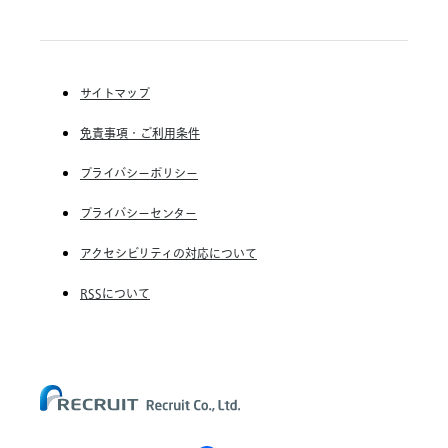
RGF Staffing B.V.
ぼ
RGF OHR USA, INC.
る
(株) リクルートスタッフィング
こ
(株) スタッフサービス・ホールディングス
と
サイトマップ
が
RGF Staffing France SAS
重
免責事項・ご利用条件
要
RGF Staffing Germany GmbH
RGF Staffing the Netherlands B.V.
プライバシーポリシー
Unique NV
プライバシーセンター
Staffmark Group, LLC
アクセシビリティの対応について
The CSI Companies, Inc.
RSSについて
Chandler Macleod Group Limited
Peoplebank Hong Kong