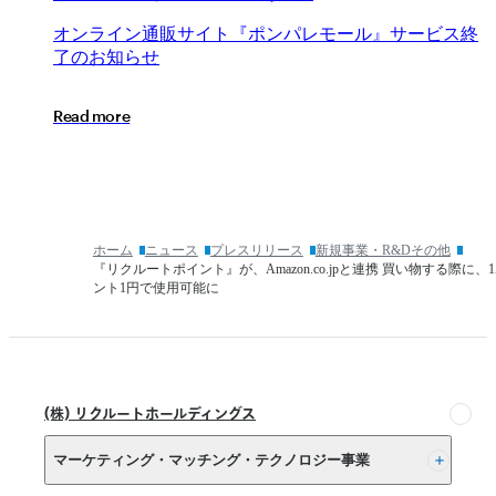
ス
終
オ
オ
ン
ラ
イ
ン
通
販
サ
イ
ト
『
ポ
ン
パ
レ
モ
ー
ル
』
サ
ー
ビ
ス
終
了
ン
了
の
お
知
ら
せ
の
ラ
お
イ
R
e
a
d
m
o
r
e
知
ン
ら
通
せ
販
サ
イ
ト
ホーム
ニュース
プレスリリース
新規事業・R&Dその他
『ポ
『リクルートポイント』が、Amazon.co.jpと連携 買い物する際に、
ン
ント1円で使用可能に
パ
レ
モ
ー
ル』
(株) リクルートホールディングス
サ
ー
マーケティング・マッチング・テクノロジー事業
ビ