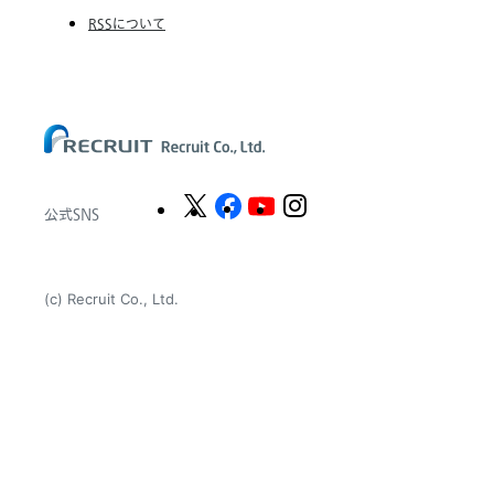
The CSI Companies, Inc.
RSSについて
Chandler Macleod Group Limited
Peoplebank Hong Kong
公式SNS
(c) Recruit Co., Ltd.