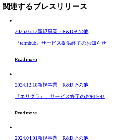
関連するプレスリリース
2025.05.12
新規事業・R&Dその他
『termhub』
『
t
e
r
m
h
u
b
』
サ
ー
ビ
ス
提
供
終
了
の
お
知
ら
せ
サ
ー
R
e
a
d
m
o
r
e
ビ
ス
提
供
2024.12.18
新規事業・R&Dその他
終
了
『エ
『
エ
リ
ク
ラ
』
、
サ
ー
ビ
ス
終
了
の
お
知
ら
せ
の
リ
お
ク
R
e
a
d
m
o
r
e
知
ラ』、
ら
サ
せ
ー
ビ
2024.04.01
新規事業・R&Dその他