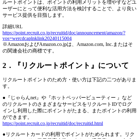
ルートポイントは、ポイントの利用メリットを増やすなどユ
ーザーにとって便利な活用方法を検討することで、より良い
サービス提供を目指します。
詳細URL
https://point.recruit.co.jp/recruitid/doc/announcement/amazon/?
vos=wercdcaplnklink20240115004
※AmazonおよびAmazon.co.jpは、Amazon.com, Inc.またはそ
の関連会社の商標です。
2．『リクルートポイント』について
リクルートポイントのため方・使い方は下記の二つがありま
す。
●『じゃらんnet』や『ホットペッパービューティー 』など
のリクルートのさまざまなサービスをリクルートIDでログ
インし利用した際にポイントがたまる、またポイントの利用
ができます。
https://point.recruit.co.jp/recruitid/doc/recruitid.html
●リクルートカードの利用でポイントがためられます。リク