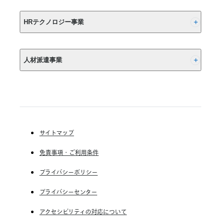
ス
終
(株) リクルート
了
HRテクノロジー事業
の
お
(株) インディードリクルートパートナーズ
知
人材派遣事業
ら
(株) インディードリクルートテクノロジーズ
せ
Indeed, Inc.
RGF Staffing B.V.
RGF OHR USA, INC.
(株) リクルートスタッフィング
(株) スタッフサービス・ホールディングス
サイトマップ
RGF Staffing France SAS
免責事項・ご利用条件
RGF Staffing Germany GmbH
RGF Staffing the Netherlands B.V.
プライバシーポリシー
Unique NV
プライバシーセンター
Staffmark Group, LLC
アクセシビリティの対応について