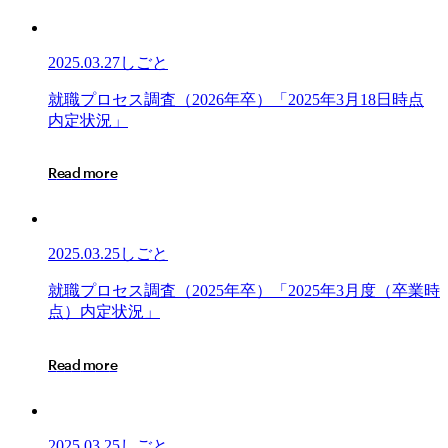
2025.03.27
しごと
就
就
職
プ
ロ
セ
ス
調
査
（
2
0
2
6
年
卒
）
「
2
0
2
5
年
3
月
1
8
日
時
点
職
内
定
状
況
」
プ
ロ
R
e
a
d
m
o
r
e
セ
ス
調
査
2025.03.25
しごと
（2026
年
就
就
職
プ
ロ
セ
ス
調
査
（
2
0
2
5
年
卒
）
「
2
0
2
5
年
3
月
度
（
卒
業
時
卒）
職
点
）
内
定
状
況
」
「2025
プ
年
ロ
R
e
a
d
m
o
r
e
3
セ
月
ス
18
調
日
査
2025.03.25
しごと