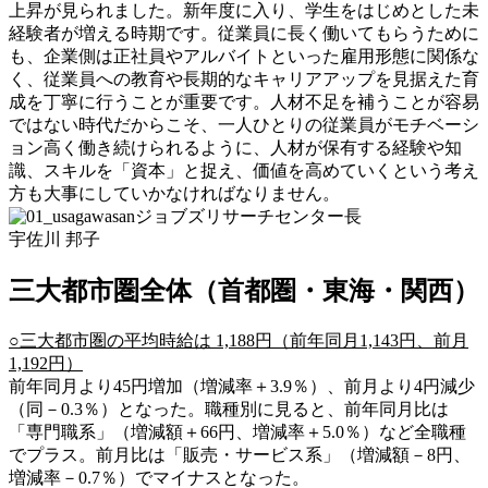
上昇が見られました。新年度に入り、学生をはじめとした未
経験者が増える時期です。従業員に長く働いてもらうために
も、企業側は正社員やアルバイトといった雇用形態に関係な
く、従業員への教育や長期的なキャリアアップを見据えた育
成を丁寧に行うことが重要です。人材不足を補うことが容易
ではない時代だからこそ、一人ひとりの従業員がモチベーシ
ョン高く働き続けられるように、人材が保有する経験や知
識、スキルを「資本」と捉え、価値を高めていくという考え
方も大事にしていかなければなりません。
ジョブズリサーチセンター長
宇佐川 邦子
三大都市圏全体（首都圏・東海・関西）
○三大都市圏の平均時給は 1,188円（前年同月1,143円、前月
1,192円）
前年同月より45円増加（増減率＋3.9％）、前月より4円減少
（同－0.3％）となった。職種別に見ると、前年同月比は
「専門職系」（増減額＋66円、増減率＋5.0％）など全職種
でプラス。前月比は「販売・サービス系」（増減額－8円、
増減率－0.7％）でマイナスとなった。