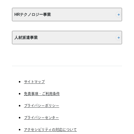
し
(株) リクルート
は
HRテクノロジー事業
10
年
以
(株) インディードリクルートパートナーズ
上
人材派遣事業
(株) インディードリクルートテクノロジーズ
さ
か
Indeed, Inc.
RGF Staffing B.V.
の
RGF OHR USA, INC.
ぼ
(株) リクルートスタッフィング
る
こ
(株) スタッフサービス・ホールディングス
と
サイトマップ
RGF Staffing France SAS
が
重
免責事項・ご利用条件
RGF Staffing Germany GmbH
要
RGF Staffing the Netherlands B.V.
プライバシーポリシー
Unique NV
プライバシーセンター
Staffmark Group, LLC
アクセシビリティの対応について