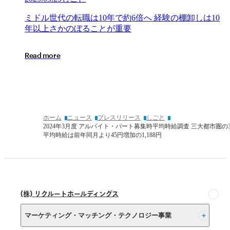
時
（2025
点
年
ミ
ミ
ド
ル
世
代
の
転
職
は
1
0
年
で
約
6
倍
へ
経
験
の
棚
卸
し
は
1
0
内
卒）
ド
年
以
上
さ
か
の
ぼ
る
こ
と
が
重
要
定
「2025
ル
状
年
世
況」
R
e
a
d
m
o
r
e
3
代
月
の
度
転
（卒
職
業
は
時
10
ホーム
ニュース
プレスリリース
しごと
点）
年
2024年3月度 アルバイト・パート募集時平均時給調査 三大都市圏の
内
で
平均時給は前年同月より45円増加の1,188円
定
約
状
6
倍
況」
へ
経
(株) リクルートホールディングス
験
の
マーケティング・マッチング・テクノロジー事業
棚
卸