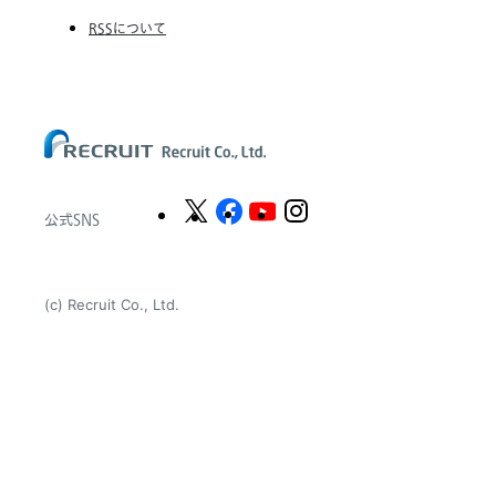
The CSI Companies, Inc.
RSSについて
Chandler Macleod Group Limited
Peoplebank Hong Kong
公式SNS
(c) Recruit Co., Ltd.