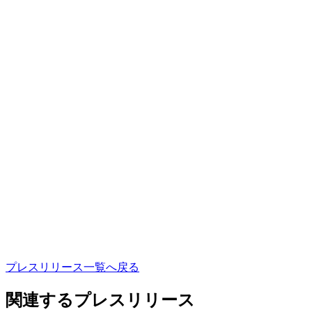
プ
レ
ス
リ
リ
ー
ス
一
覧
へ
戻
る
関連するプレスリリース