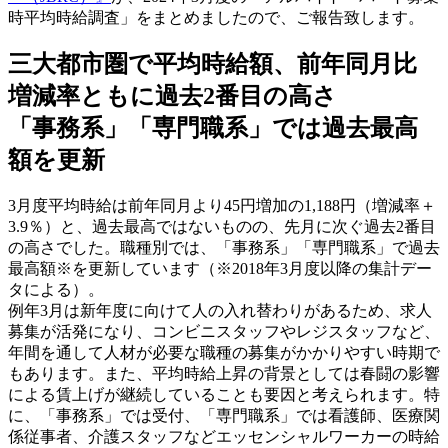
時平均時給調査」をまとめましたので、ご報告致します。
三大都市圏で平均時給額、前年同月比
増減率ともに過去2番目の高さ
「事務系」「専門職系」では過去最高
額を更新
3月度平均時給は前年同月より45円増加の1,188円（増減率＋
3.9％）と、過去最高ではないものの、先月に次ぐ過去2番目
の高さでした。職種別では、「事務系」「専門職系」で過去
最高額※を更新しています（※2018年3月度以降の集計デー
タによる）。
例年3月は新年度に向けて人の入れ替わりがあるため、求人
募集が活発になり、コンビニスタッフやレジスタッフなど、
年間を通して人材が必要な職種の募集がかかりやすい時期で
もあります。また、平均時給上昇の背景としては春闘の影響
による賃上げが継続していることも要因と考えられます。特
に、「事務系」では受付、「専門職系」では看護師、医療関
係従事者、介護スタッフなどエッセンシャルワーカーの時給