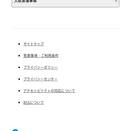
人材派遣事業
か
(株) インディードリクルートテクノロジーズ
の
Indeed, Inc.
ぼ
RGF Staffing B.V.
る
RGF OHR USA, INC.
こ
(株) リクルートスタッフィング
と
(株) スタッフサービス・ホールディングス
が
サイトマップ
重
RGF Staffing France SAS
要
免責事項・ご利用条件
RGF Staffing Germany GmbH
RGF Staffing the Netherlands B.V.
プライバシーポリシー
Unique NV
プライバシーセンター
Staffmark Group, LLC
アクセシビリティの対応について
The CSI Companies, Inc.
RSSについて
Chandler Macleod Group Limited
Peoplebank Hong Kong