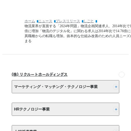
転
（卒
職
業
は
時
10
ホーム
ニュース
プレスリリース
しごと
点）
年
物流業界が直面する「2024年問題」物流企画関連求人、2014年比で17
内
で
倍に増加「物流のデジタル化」に関わる求人は2014年比で14.76倍
定
異職種からの転職も増加。抜本的な仕組み改善のための人員ニーズ
約
まる
状
6
倍
況」
へ
経
験
の
(株) リクルートホールディングス
棚
卸
マーケティング・マッチング・テクノロジー事業
し
は
(株) リクルート
10
年
HRテクノロジー事業
以
上
(株) インディードリクルートパートナーズ
さ