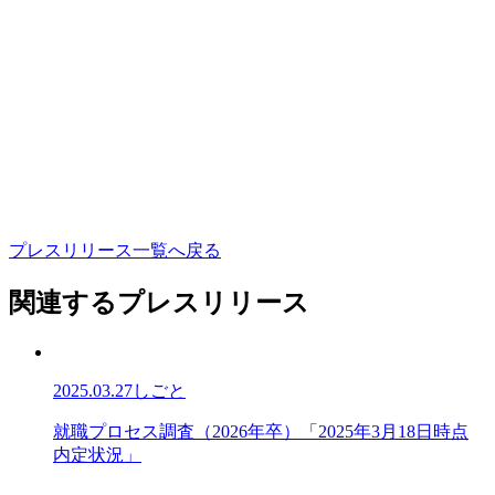
プ
レ
ス
リ
リ
ー
ス
一
覧
へ
戻
る
関連するプレスリリース
2025.03.27
しごと
就
就
職
プ
ロ
セ
ス
調
査
（
2
0
2
6
年
卒
）
「
2
0
2
5
年
3
月
1
8
日
時
点
職
内
定
状
況
」
プ