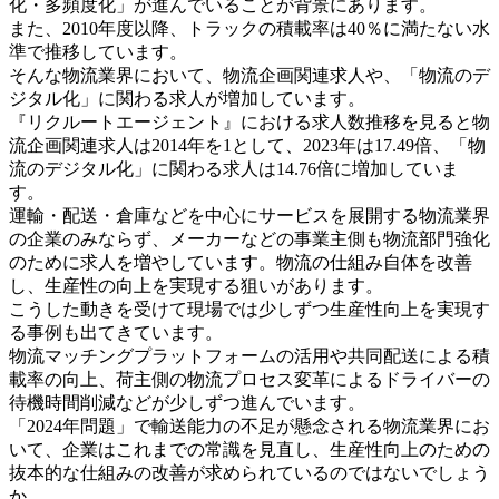
化・多頻度化」が進んでいることが背景にあります。
また、2010年度以降、トラックの積載率は40％に満たない水
準で推移しています。
そんな物流業界において、物流企画関連求人や、「物流のデ
ジタル化」に関わる求人が増加しています。
『リクルートエージェント』における求人数推移を見ると物
流企画関連求人は2014年を1として、2023年は17.49倍、「物
流のデジタル化」に関わる求人は14.76倍に増加していま
す。
運輸・配送・倉庫などを中心にサービスを展開する物流業界
の企業のみならず、メーカーなどの事業主側も物流部門強化
のために求人を増やしています。物流の仕組み自体を改善
し、生産性の向上を実現する狙いがあります。
こうした動きを受けて現場では少しずつ生産性向上を実現す
る事例も出てきています。
物流マッチングプラットフォームの活用や共同配送による積
載率の向上、荷主側の物流プロセス変革によるドライバーの
待機時間削減などが少しずつ進んでいます。
「2024年問題」で輸送能力の不足が懸念される物流業界にお
いて、企業はこれまでの常識を見直し、生産性向上のための
抜本的な仕組みの改善が求められているのではないでしょう
か。