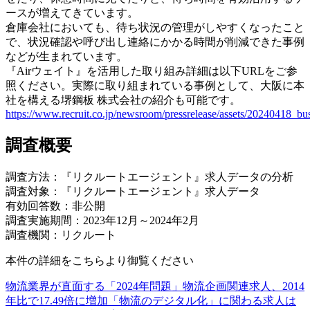
ースが増えてきています。
倉庫会社においても、待ち状況の管理がしやすくなったこと
で、状況確認や呼び出し連絡にかかる時間が削減できた事例
などが生まれています。
『Airウェイト』を活用した取り組み詳細は以下URLをご参
照ください。実際に取り組まれている事例として、大阪に本
社を構える堺鋼板 株式会社の紹介も可能です。
https://www.recruit.co.jp/newsroom/pressrelease/assets/20240418_bu
調査概要
調査方法：『リクルートエージェント』求人データの分析
調査対象：『リクルートエージェント』求人データ
有効回答数：非公開
調査実施期間：2023年12月～2024年2月
調査機関：リクルート
本件の詳細をこちらより御覧ください
物流業界が直面する「2024年問題」物流企画関連求人、2014
年比で17.49倍に増加「物流のデジタル化」に関わる求人は