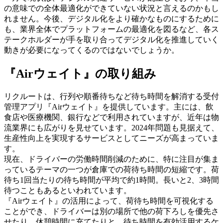
の意味での全体最適化ができていない状況と言えるのかもし
れません。今後、デジタル化をより確かなものにするために
も、業界全体でプラットフォームの最適化を図るなど、各ス
テークホルダーが手を取り合ってデジタル化を推進していく
動きが必要になってくるのではないでしょうか。
『Airウェイト』の取り組み
リクルートは、行列や順番待ちなど待ち時間を解消する受付
管理アプリ『Airウェイト』を提供しています。主には、飲
食店や医療機関、銀行などで利用されていますが、近年は物
流業界にも広がりを見せています。2024年問題も見据えて、
生産性向上を実現するサービスとしてニーズが高まっていま
す。
現在、ドライバーの労働時間削減のために、特に注目が集ま
っているテーマの一つが倉庫での荷待ち時間の短縮です。荷
待ち1回当たりの待ち時間が平均で約1時間。長いと2、3時間
待つこともあるといわれています。
『Airウェイト』の活用によって、荷待ち時間を可視化する
ことができ、ドライバーは別の場所で他の荷下ろしを優先さ
せたり、休憩時間に充てたりと、待ち時間を有効活用するケ