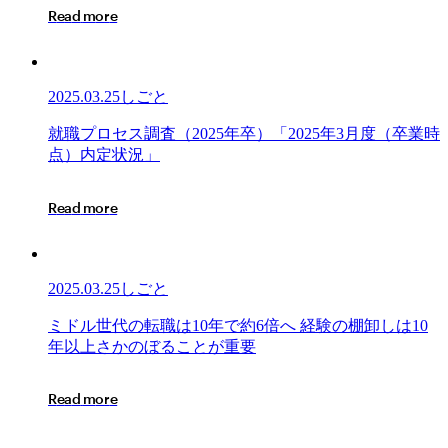
ロ
R
e
a
d
m
o
r
e
セ
ス
調
査
2025.03.25
しごと
（2026
年
就
就
職
プ
ロ
セ
ス
調
査
（
2
0
2
5
年
卒
）
「
2
0
2
5
年
3
月
度
（
卒
業
時
卒）
職
点
）
内
定
状
況
」
「2025
プ
年
ロ
R
e
a
d
m
o
r
e
3
セ
月
ス
18
調
日
査
2025.03.25
しごと
時
（2025
点
年
ミ
ミ
ド
ル
世
代
の
転
職
は
1
0
年
で
約
6
倍
へ
経
験
の
棚
卸
し
は
1
0
内
卒）
ド
年
以
上
さ
か
の
ぼ
る
こ
と
が
重
要
定
「2025
ル
状
年
世
況」
R
e
a
d
m
o
r
e
3
代
月
の
度