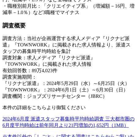
・職種別前月比：「クリエイティブ系」（増減額－16円、増
減率－1.0％）など3職種でマイナス
調査概要
調査方法：当社が企画運営する求人メディア『リクナビ派
遣』『TOWNWORK』に掲載された求人情報より、派遣ス
タッフの募集時平均時給を集計
調査対象：求人メディア『リクナビ派遣』
『TOWNWORK』に掲載された求人情報
有効回答数：89万4,023件
調査実施期間：
『リクナビ派遣』：2024年5月29日（水）～6月25日（火）
『TOWNWORK』：2024年6月1日（土）～6月30日（日）
調査機関：ジョブズリサーチセンター（JBRC）
本件の詳細をこちらより御覧ください
2024年6月度 派遣スタッフ募集時平均時給調査 三大都市圏の
6月度平均時給は前年同月より21円増加の1,652円（1MB）
※本件以外の「しごと」に関する調査はこちらからご覧いた