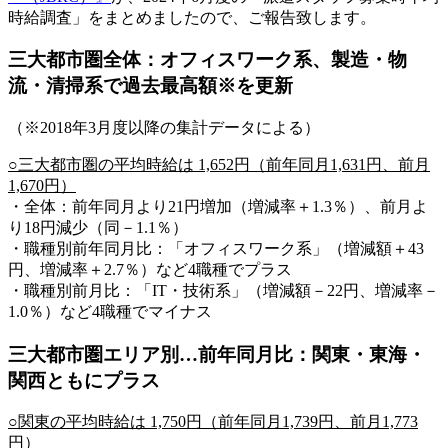
時給調査」をまとめましたので、ご報告致します。
三大都市圏全体：オフィスワーク系、製造・物
流・清掃系で過去最高額※を更新
（※2018年3月度以降の集計データによる）
○三大都市圏の平均時給は 1,652円（前年同月1,631円、前月
1,670円）
・全体：前年同月より21円増加（増減率＋1.3％）、前月よ
り18円減少（同－1.1％）
・職種別前年同月比：「オフィスワーク系」（増減額＋43
円、増減率＋2.7％）など4職種でプラス
・職種別前月比：「IT・技術系」（増減額－22円、増減率－
1.0％）など4職種でマイナス
三大都市圏エリア別…前年同月比：関東・東海・
関西ともにプラス
○関東の平均時給は 1,750円（前年同月1,739円、前月1,773
円）