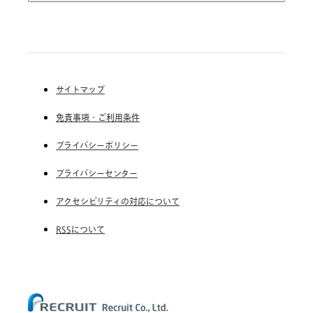
か
Indeed, Inc.
RGF Staffing B.V.
の
RGF OHR USA, INC.
ぼ
(株) リクルートスタッフィング
る
こ
(株) スタッフサービス・ホールディングス
と
サイトマップ
RGF Staffing France SAS
が
重
免責事項・ご利用条件
RGF Staffing Germany GmbH
要
RGF Staffing the Netherlands B.V.
プライバシーポリシー
Unique NV
プライバシーセンター
Staffmark Group, LLC
アクセシビリティの対応について
The CSI Companies, Inc.
RSSについて
Chandler Macleod Group Limited
Peoplebank Hong Kong