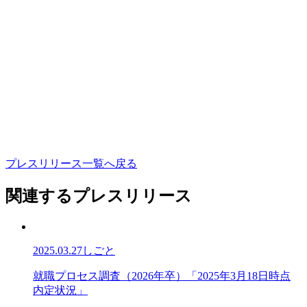
プ
レ
ス
リ
リ
ー
ス
一
覧
へ
戻
る
関連するプレスリリース
2025.03.27
しごと
就
就
職
プ
ロ
セ
ス
調
査
（
2
0
2
6
年
卒
）
「
2
0
2
5
年
3
月
1
8
日
時
点
職
内
定
状
況
」
プ