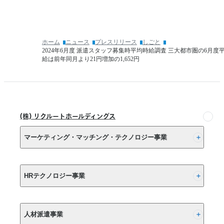
度
転
（卒
職
業
は
時
10
ホーム
ニュース
プレスリリース
しごと
点）
年
2024年6月度 派遣スタッフ募集時平均時給調査 三大都市圏の6月度
内
で
給は前年同月より21円増加の1,652円
定
約
状
6
倍
況」
へ
経
(株) リクルートホールディングス
験
の
マーケティング・マッチング・テクノロジー事業
棚
卸
し
(株) リクルート
は
HRテクノロジー事業
10
年
以
(株) インディードリクルートパートナーズ
上
人材派遣事業
(株) インディードリクルートテクノロジーズ
さ