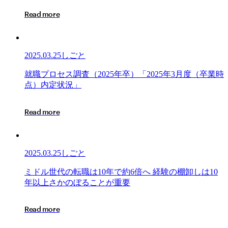
ロ
R
e
a
d
m
o
r
e
セ
ス
調
査
2025.03.25
しごと
（2026
年
就
就
職
プ
ロ
セ
ス
調
査
（
2
0
2
5
年
卒
）
「
2
0
2
5
年
3
月
度
（
卒
業
時
卒）
職
点
）
内
定
状
況
」
「2025
プ
年
ロ
R
e
a
d
m
o
r
e
3
セ
月
ス
18
調
日
査
2025.03.25
しごと
時
（2025
点
年
ミ
ミ
ド
ル
世
代
の
転
職
は
1
0
年
で
約
6
倍
へ
経
験
の
棚
卸
し
は
1
0
内
卒）
ド
年
以
上
さ
か
の
ぼ
る
こ
と
が
重
要
定
「2025
ル
状
年
世
況」
R
e
a
d
m
o
r
e
3
代
月
の