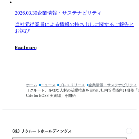
け
ジ
ら
ニ
2026.03.30
企業情報・サステナビリティ
れ
ア
た
リ
当
当
社
元
従
業
員
に
よ
る
情
報
の
持
ち
出
し
に
関
す
る
ご
報
告
と
皆
ン
社
お
詫
び
さ
グ
元
ま
サ
従
R
e
a
d
m
o
r
e
に
ー
業
心
ビ
員
よ
ス
に
り
契
よ
お
約
る
見
の
情
ホーム
ニュース
プレスリリース
企業情報・サステナビリティ
舞
カ
報
リクルート、多様な人材の活躍推進を目指し社内管理職向け研修「Car
い
ー
の
Cafe for BOSS 実践編」を開始
申
ボ
持
し
ン
ち
上
フ
出
げ
ッ
し
ま
ト
に
(株) リクルートホールディングス
す
プ
関