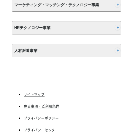
リ
す
マーケティング・マッチング・テクノロジー事業
ン
る
ト
ご
を
報
(株) リクルート
精
告
HRテクノロジー事業
緻
と
に
お
(株) インディードリクルートパートナーズ
算
詫
人材派遣事業
定
び
(株) インディードリクルートテクノロジーズ
し
第
Indeed, Inc.
RGF Staffing B.V.
三
RGF OHR USA, INC.
者
(株) リクルートスタッフィング
保
(株) スタッフサービス・ホールディングス
証
サイトマップ
を
RGF Staffing France SAS
取
免責事項・ご利用条件
RGF Staffing Germany GmbH
得
RGF Staffing the Netherlands B.V.
プライバシーポリシー
Unique NV
プライバシーセンター