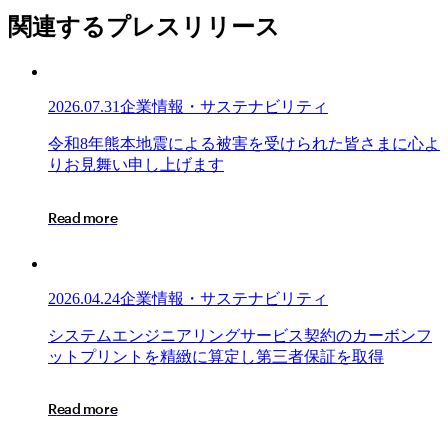
関連するプレスリリース
2026.07.31
企業情報・サステナビリティ
令
令
和
8
年
熊
本
地
震
に
よ
る
被
害
を
受
け
ら
れ
た
皆
さ
ま
に
心
よ
和
り
お
見
舞
い
申
し
上
げ
ま
す
8
年
R
e
a
d
m
o
r
e
熊
本
地
震
2026.04.24
企業情報・サステナビリティ
に
よ
シ
シ
ス
テ
ム
エ
ン
ジ
ニ
ア
リ
ン
グ
サ
ー
ビ
ス
契
約
の
カ
ー
ボ
ン
フ
る
ス
ッ
ト
プ
リ
ン
ト
を
精
緻
に
算
定
し
第
三
者
保
証
を
取
得
被
テ
害
ム
R
e
a
d
m
o
r
e
を
エ
受
ン