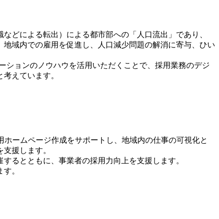
の
サ
イ
職などによる転出）による都市部への「人口流出」であり、
、地域内での雇用を促進し、人口減少問題の解消に寄与、ひい
ト
は
ューションのノウハウを活用いただくことで、採用業務のデジ
こ
と考えています。
ち
ら
採用ホームページ作成をサポートし、地域内の仕事の可視化と
を支援します。
催するとともに、事業者の採用力向上を支援します。
ます。