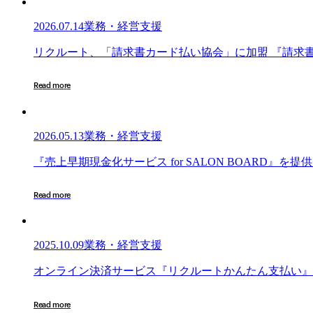
2026.07.14
業務・経営支援
リ
リ
ク
ル
ー
ト
、
「
請
求
書
カ
ー
ド
払
い
協
会
」
に
加
盟
『
請
求
ク
ル
R
e
a
d
m
o
r
e
ー
ト、
「請
2026.05.13
業務・経営支援
求
書
『売
『
売
上
早
期
現
金
化
サ
ー
ビ
ス
f
o
r
S
A
L
O
N
B
O
A
R
D
』
を
提
供
カ
上
ー
早
R
e
a
d
m
o
r
e
ド
期
払
現
い
金
協
2025.10.09
業務・経営支援
化
会」
サ
オ
オ
ン
ラ
イ
ン
決
済
サ
ー
ビ
ス
『
リ
ク
ル
ー
ト
か
ん
た
ん
支
払
い
』
に
ー
ン
加
ビ
ラ
盟
R
e
a
d
m
o
r
e
ス