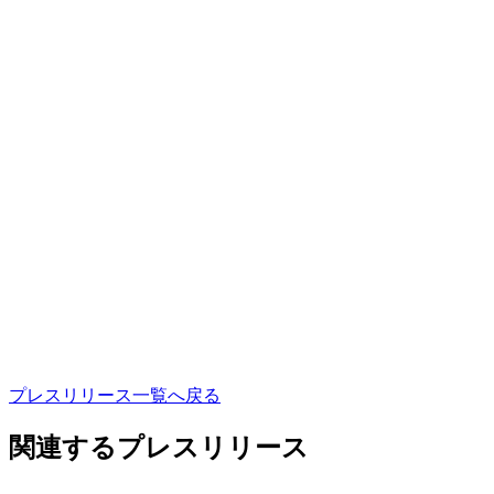
プ
レ
ス
リ
リ
ー
ス
一
覧
へ
戻
る
関連するプレスリリース