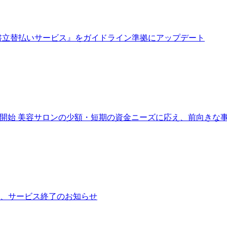
書
立
替
払
い
サ
ー
ビ
ス
』
を
ガ
イ
ド
ラ
イ
ン
準
拠
に
ア
ッ
プ
デ
ー
ト
開
始
美
容
サ
ロ
ン
の
少
額
・
短
期
の
資
金
ニ
ー
ズ
に
応
え
、
前
向
き
な
、
サ
ー
ビ
ス
終
了
の
お
知
ら
せ