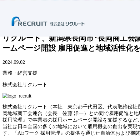
ホーム
ニュース
プレスリリース
業務・経営支援
リクルート、新潟県長岡市･長岡商工会議所･長岡地域商工会連合
リクルート、新潟県長岡市･長岡商工会議
ームページ開設 雇用促進と地域活性化
2024.09.02
業務・経営支援
株式会社リクルート
株式会社リクルート（本社：東京都千代田区、代表取締役社長：
岡地域商工会連合（会長：佐藤 洋一）との間で雇用促進と地
採用管理』で事業者の採用ホームページ開設を支援するなど
当社は日本全国の多くの地域において雇用機会の創出を実現す
す。『Airワーク 採用管理』の提供を通じた自治体および機