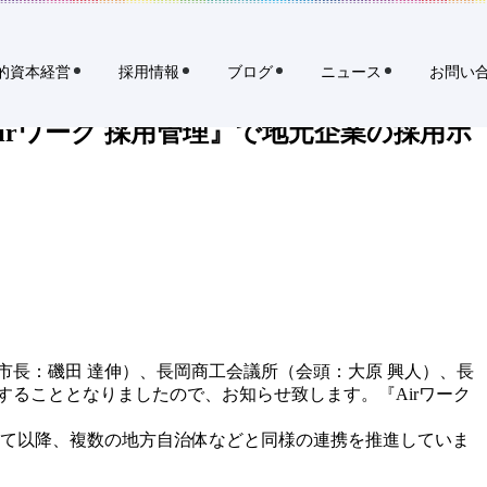
イ
規
ト
タ
開設 雇用促進と地域活性化を目指す
内
ブ
検
的資本経営
採用情報
ブログ
ニュース
お問い
索
で
開
irワーク 採用管理』で地元企業の採用ホ
く
リ
ク
ル
ー
ト
ホ
ー
ル
市長：磯田 達伸）、長岡商工会議所（会頭：大原 興人）、長
デ
ることとなりましたので、お知らせ致します。『Airワーク
ィ
ン
して以降、複数の地方自治体などと同様の連携を推進していま
グ
。
ス