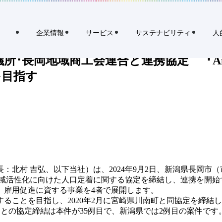
と連携協定 『Airワーク 採用管理』で地元企業の採用ホームページ
企業情報
サービス
サステナビリティ
人
所･長岡地域商工会連合と連携協定 『A
を目指す
北村 吉弘、以下当社）は、2024年9月2日、新潟県長岡市（
域活性化に向けた人口定着に関する協定を締結し、連携を開始す
、雇用促進に資する事業を4者で展開します。
ることを目指し、2020年2月に宮崎県川南町と同協定を締結
関との協定締結は本件が35例目で、新潟県では2例目の案件です