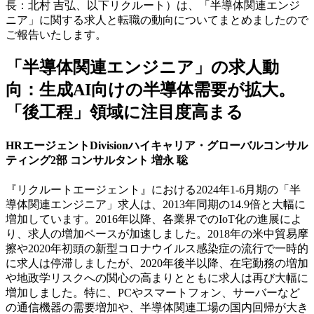
長：北村 吉弘、以下リクルート）は、「半導体関連エンジ
ニア」に関する求人と転職の動向についてまとめましたので
ご報告いたします。
「半導体関連エンジニア」の求人動
向：生成AI向けの半導体需要が拡大。
「後工程」領域に注目度高まる
HRエージェントDivisionハイキャリア・グローバルコンサル
ティング2部 コンサルタント 増永 聡
『リクルートエージェント』における2024年1-6月期の「半
導体関連エンジニア」求人は、2013年同期の14.9倍と大幅に
増加しています。2016年以降、各業界でのIoT化の進展によ
り、求人の増加ペースが加速しました。2018年の米中貿易摩
擦や2020年初頭の新型コロナウイルス感染症の流行で一時的
に求人は停滞しましたが、2020年後半以降、在宅勤務の増加
や地政学リスクへの関心の高まりとともに求人は再び大幅に
増加しました。特に、PCやスマートフォン、サーバーなど
の通信機器の需要増加や、半導体関連工場の国内回帰が大き