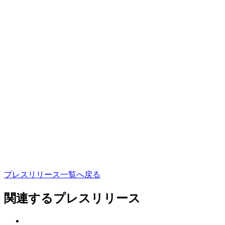
プ
レ
ス
リ
リ
ー
ス
一
覧
へ
戻
る
関連するプレスリリース