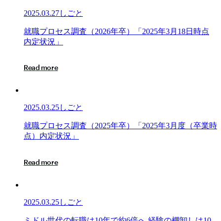
2025.03.27
しごと
就
就
職
プ
ロ
セ
ス
調
査
（
2
0
2
6
年
卒
）
「
2
0
2
5
年
3
月
1
8
日
時
点
職
内
定
状
況
」
プ
ロ
R
e
a
d
m
o
r
e
セ
ス
調
査
2025.03.25
しごと
（2026
年
就
就
職
プ
ロ
セ
ス
調
査
（
2
0
2
5
年
卒
）
「
2
0
2
5
年
3
月
度
（
卒
業
時
卒）
職
点
）
内
定
状
況
」
「2025
プ
年
ロ
R
e
a
d
m
o
r
e
3
セ
月
ス
18
調
日
査
2025.03.25
しごと
時
（2025
点
年
ミ
ミ
ド
ル
世
代
の
転
職
は
1
0
年
で
約
6
倍
へ
経
験
の
棚
卸
し
は
1
0