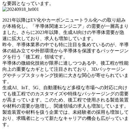
な要因となっています。
2021年以降はEV化やカーボンニュートラル化への取り組み
が本格化し、「半導体関連エンジニア」の需要が一層高まり
ました。さらに2023年以降、生成AI向けの半導体需要が急
速に拡大しており、求人も増加しています。
昨今、半導体業界の中でも特に注目を集めているのが、半導
体の組み立てや外部環境から半導体を保護するパッケージン
グを行う「後工程」領域です。
半導体の微細化技術が限界に達しつつある中、後工程が性能
向上の重要なカギとして注目されており、3Dパッケージン
グやチップスタッキング技術に大きな関心が寄せられていま
す。
生成AI、IoT、5G、自動運転など多様な市場への対応に向け
ても後工程でのカスタマイズや特殊なパッケージングの需要
が高まっています。このため、後工程で使用される製造装置
や材料の需要が急増し、関連領域の求人も増加しています。
製造装置や材料を扱う企業では、未経験者の採用も増加して
おり、求職者にとって新たなキャリアの機会も広がっていま
す。