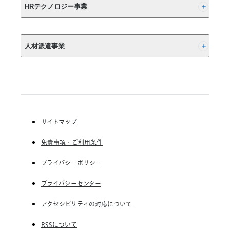
は
HRテクノロジー事業
10
年
以
(株) インディードリクルートパートナーズ
上
人材派遣事業
(株) インディードリクルートテクノロジーズ
さ
か
Indeed, Inc.
RGF Staffing B.V.
の
RGF OHR USA, INC.
ぼ
(株) リクルートスタッフィング
る
こ
(株) スタッフサービス・ホールディングス
と
サイトマップ
RGF Staffing France SAS
が
重
免責事項・ご利用条件
RGF Staffing Germany GmbH
要
RGF Staffing the Netherlands B.V.
プライバシーポリシー
Unique NV
プライバシーセンター
Staffmark Group, LLC
アクセシビリティの対応について
The CSI Companies, Inc.
RSSについて