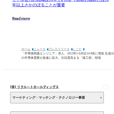
内
卒）
ド
年
以
上
さ
か
の
ぼ
る
こ
と
が
重
要
定
「2025
ル
状
年
世
況」
R
e
a
d
m
o
r
e
3
代
月
の
度
転
（卒
職
業
は
時
10
ホーム
ニュース
プレスリリース
しごと
点）
年
「半導体関連エンジニア」求人、2013年1-6月比14.9倍に増加 生成A
内
で
の半導体需要が急速に拡大。注目度高まる「後工程」領域
定
約
状
6
倍
況」
へ
経
(株) リクルートホールディングス
験
の
マーケティング・マッチング・テクノロジー事業
棚
卸
し
(株) リクルート