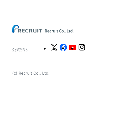
Chandler Macleod Group Limited
Peoplebank Hong Kong
公式SNS
(c) Recruit Co., Ltd.