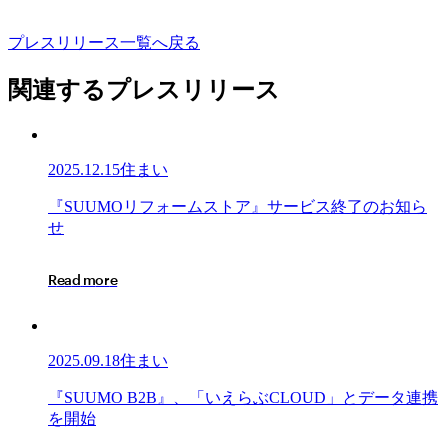
プ
レ
ス
リ
リ
ー
ス
一
覧
へ
戻
る
関連するプレスリリース
2025.12.15
住まい
『SUUMO
『
S
U
U
M
O
リ
フ
ォ
ー
ム
ス
ト
ア
』
サ
ー
ビ
ス
終
了
の
お
知
ら
リ
せ
フ
ォ
R
e
a
d
m
o
r
e
ー
ム
ス
ト
2025.09.18
住まい
ア』
サ
『SUUMO
『
S
U
U
M
O
B
2
B
』
、
「
い
え
ら
ぶ
C
L
O
U
D
」
と
デ
ー
タ
連
携
ー
B2B』、
を
開
始
ビ
「い