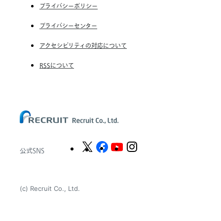
終
RGF Staffing the Netherlands B.V.
プライバシーポリシー
了
の
Unique NV
プライバシーセンター
お
Staffmark Group, LLC
知
アクセシビリティの対応について
ら
The CSI Companies, Inc.
せ
RSSについて
Chandler Macleod Group Limited
Peoplebank Hong Kong
公式SNS
(c) Recruit Co., Ltd.