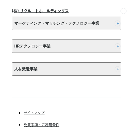
ビ
ス』、
(株) リクルートホールディングス
『ホ
ー
マーケティング・マッチング・テクノロジー事業
ム
ペ
ー
(株) リクルート
ジ
HRテクノロジー事業
サ
ー
(株) インディードリクルートパートナーズ
ビ
人材派遣事業
ス
(株) インディードリクルートテクノロジーズ
プ
Indeed, Inc.
ラ
RGF Staffing B.V.
ス』
RGF OHR USA, INC.
(株) リクルートスタッフィング
サ
ー
(株) スタッフサービス・ホールディングス
ビ
サイトマップ
ス
RGF Staffing France SAS
提
免責事項・ご利用条件
RGF Staffing Germany GmbH
供