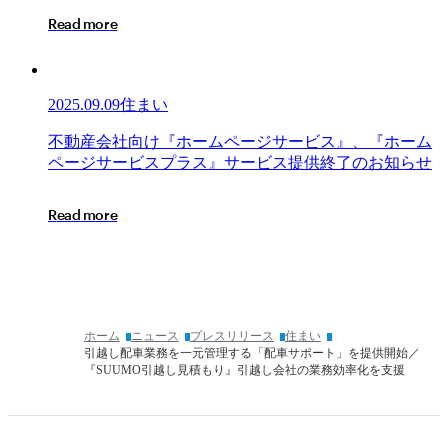
ス
え
R
e
a
d
m
o
r
e
終
ら
了
ぶ
の
CLOUD」
お
と
2025.09.09
住まい
知
デ
ら
ー
不
不
動
産
会
社
向
け
『
ホ
ー
ム
ペ
ー
ジ
サ
ー
ビ
ス
』
、
『
ホ
ー
ム
せ
タ
動
ペ
ー
ジ
サ
ー
ビ
ス
プ
ラ
ス
』
サ
ー
ビ
ス
提
供
終
了
の
お
知
ら
せ
連
産
携
会
R
e
a
d
m
o
r
e
を
社
開
向
始
け
『ホ
ー
ム
ホーム
ニュース
プレスリリース
住まい
ペ
引越し配車業務を一元管理する「配車サポート」を提供開始／
ー
『SUUMO引越し見積もり』引越し会社の業務効率化を支援
ジ
サ
ー